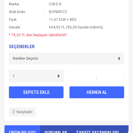
Marka
O.M.E.R
Stok Kodu
BCFMSYZ2
Fiyat
11,67 EUR + KDV
Havale
694,93 TL (%5,00 havale indirimi)
* 79,29 TL den başlayan taksitlerle!!
SEÇENEKLER
SEPETE EKLE
HEMEN AL
Karşılaştır
ÜRÜN BİLGİSİ
YORUMLAR
TAKSİT SEÇENEKLERİ
ÖN