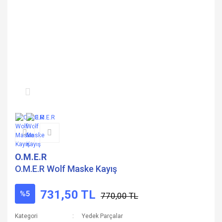
O.M.E.R
O.M.E.R Wolf Maske Kayış
731,50 TL
%5
770,00 TL
Kategori
Yedek Parçalar