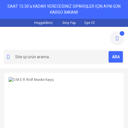
SAAT 15:30'a KADAR VERECEĞİNİZ SİPARİŞLER İÇİN AYNI GÜN
KARGO İMKANI!
Hoşgeldiniz
Giriş Yap
Üye Ol
ARA