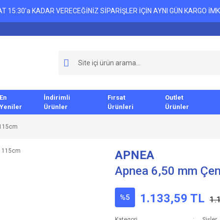
T 15:30'a KADAR VERECEĞİNİZ SİPARİŞLER İÇİN AYNI GÜN KARGO İMK
En
İndirimli
Fırsat
Outlet
Yeniler
Ürünler
Ürünleri
Ürünler
 115cm
APNEA
Apnea 6,50 mm Çen
1.133,59 TL
%5
1.
Kategori
Şişler