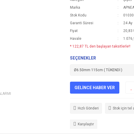
Marka
APNE
Stok Kodu
01030
Garanti Süresi
24 Ay
Fiyat
20,83
Havale
1.076,
* 122,87 TL den başlayan taksitlerle!!
SEÇENEKLER
GELİNCE HABER VER
ALARMI
Hızlı Gönderi
Stok için tel 
Karşılaştır