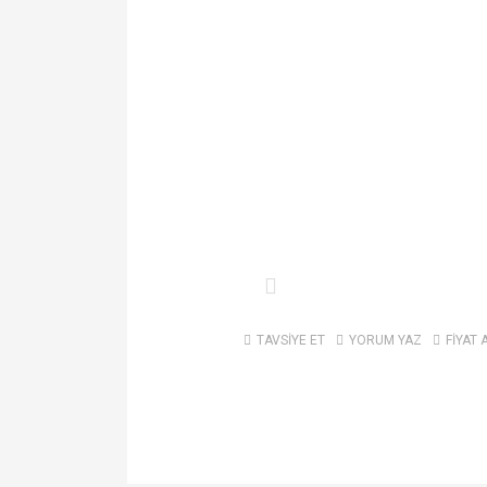
TAVSİYE ET
YORUM YAZ
FİYAT 