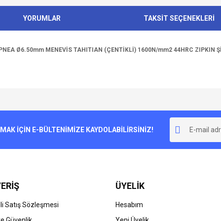
YORUMLAR
TAKSİT SEÇENEKLERİ
PNEA Ø6.50mm MENEVİS TAHITIAN (ÇENTİKLİ) 1600N/mm2 44HRC ZIPKIN Şİ
e diğer konularda yetersiz gördüğünüz noktaları öneri formunu kullanarak tarafımı
Bu ürüne ilk yorumu siz yapın!
r.
K İÇİN E-BÜLTENİMİZE KAYDOLABİLİRSİNİZ!
Yorum Yaz
ERİŞ
ÜYELİK
i Satış Sözleşmesi
Hesabım
 ve Güvenlik
Yeni Üyelik