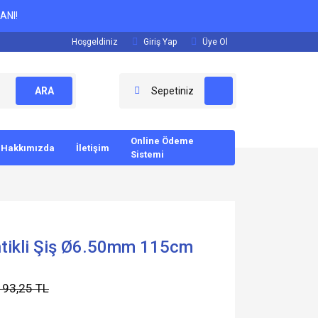
ANI!
Hoşgeldiniz
Giriş Yap
Üye Ol
ARA
Sepetiniz
Online Ödeme
Hakkımızda
İletişim
Sistemi
tikli Şiş Ø6.50mm 115cm
193,25 TL