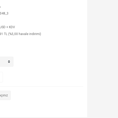
A
048_3
 USD + KDV
91 TL (%5,00 havale indirimi)
açınız