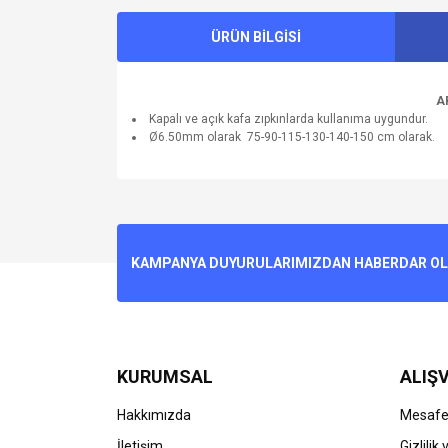
ÜRÜN BİLGİSİ
A
Kapalı ve açık kafa zıpkınlarda kullanıma uygundur.
Ø6.50mm olarak 75-90-115-130-140-150 cm olarak.
Bu ürünün fiyat bilgisi, resim, ürün açıklamalarında v
Görüş ve önerileriniz için teşekkür ederiz.
Ürün resmi kalitesiz, bozuk veya görüntülenemiyo
KAMPANYA DUYURULARIMIZDAN HABERDAR OLMA
Ürün açıklamasında eksik bilgiler bulunuyor.
Ürün bilgilerinde hatalar bulunuyor.
Ürün fiyatı diğer sitelerden daha pahalı.
Bu ürüne benzer farklı alternatifler olmalı.
KURUMSAL
ALIŞV
Hakkımızda
Mesafel
İletişim
Gizlilik