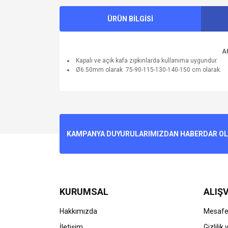
ÜRÜN BİLGİSİ
A
Kapalı ve açık kafa zıpkınlarda kullanıma uygundur.
Ø6.50mm olarak 75-90-115-130-140-150 cm olarak.
Bu ürünün fiyat bilgisi, resim, ürün açıklamalarında v
Görüş ve önerileriniz için teşekkür ederiz.
Ürün resmi kalitesiz, bozuk veya görüntülenemiyo
KAMPANYA DUYURULARIMIZDAN HABERDAR OLMA
Ürün açıklamasında eksik bilgiler bulunuyor.
Ürün bilgilerinde hatalar bulunuyor.
Ürün fiyatı diğer sitelerden daha pahalı.
Bu ürüne benzer farklı alternatifler olmalı.
KURUMSAL
ALIŞV
Hakkımızda
Mesafel
İletişim
Gizlilik