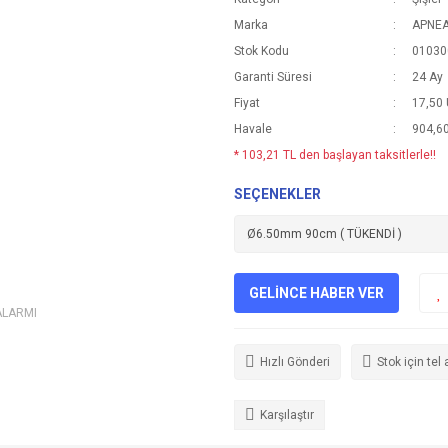
Marka
APNE
Stok Kodu
01030
Garanti Süresi
24 Ay
Fiyat
17,50
Havale
904,60
* 103,21 TL den başlayan taksitlerle!!
SEÇENEKLER
GELİNCE HABER VER
ALARMI
Hızlı Gönderi
Stok için tel 
Karşılaştır