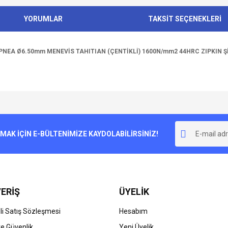
YORUMLAR
TAKSİT SEÇENEKLERİ
PNEA Ø6.50mm MENEVİS TAHITIAN (ÇENTİKLİ) 1600N/mm2 44HRC ZIPKIN Şİ
e diğer konularda yetersiz gördüğünüz noktaları öneri formunu kullanarak tarafımı
Bu ürüne ilk yorumu siz yapın!
r.
K İÇİN E-BÜLTENİMİZE KAYDOLABİLİRSİNİZ!
Yorum Yaz
ERİŞ
ÜYELİK
i Satış Sözleşmesi
Hesabım
 ve Güvenlik
Yeni Üyelik