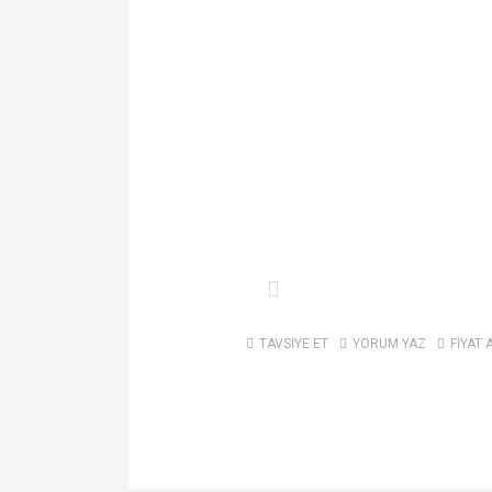
TAVSİYE ET
YORUM YAZ
FİYAT 