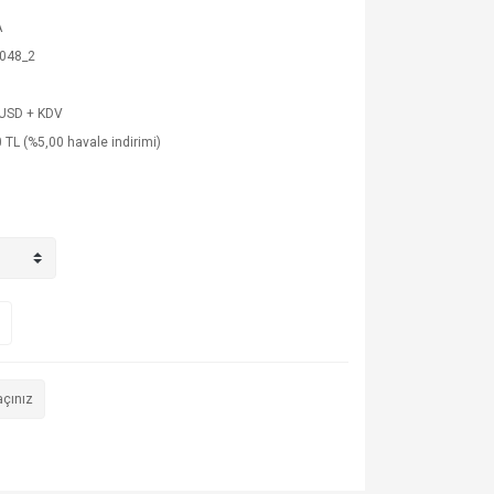
A
048_2
 USD + KDV
 TL (%5,00 havale indirimi)
açınız