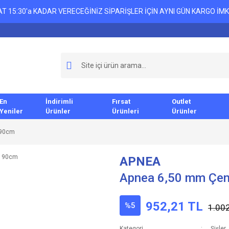
T 15:30'a KADAR VERECEĞİNİZ SİPARİŞLER İÇİN AYNI GÜN KARGO İMK
En
İndirimli
Fırsat
Outlet
Yeniler
Ürünler
Ürünleri
Ürünler
 90cm
APNEA
Apnea 6,50 mm Çen
952,21 TL
%5
1.002
Kategori
Şişler