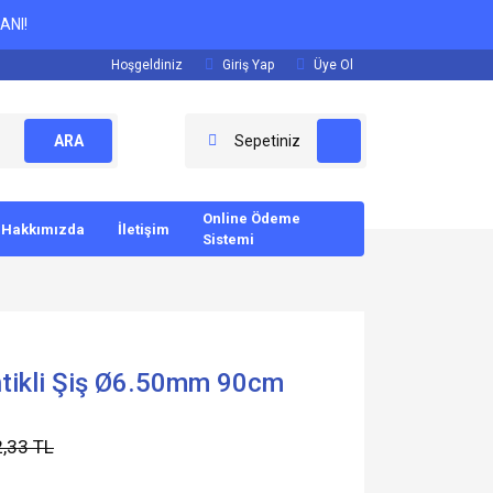
ANI!
Hoşgeldiniz
Giriş Yap
Üye Ol
ARA
Sepetiniz
Online Ödeme
Hakkımızda
İletişim
Sistemi
tikli Şiş Ø6.50mm 90cm
,33 TL