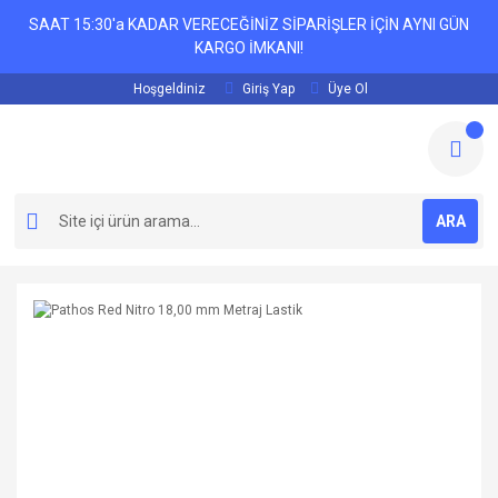
SAAT 15:30'a KADAR VERECEĞİNİZ SİPARİŞLER İÇİN AYNI GÜN
KARGO İMKANI!
Hoşgeldiniz
Giriş Yap
Üye Ol
ARA