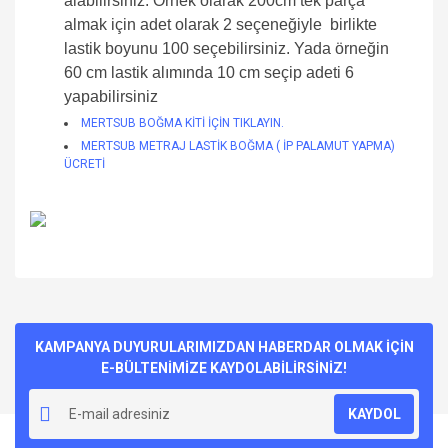
alabilirsiniz. Örnek olarak 200cm tek parça
almak için adet olarak 2 seçeneğiyle birlikte
lastik boyunu 100 seçebilirsiniz. Yada örneğin
60 cm lastik alımında 10 cm seçip adeti 6
yapabilirsiniz
MERTSUB BOĞMA KİTİ İÇİN TIKLAYIN.
MERTSUB METRAJ LASTİK BOĞMA ( İP PALAMUT YAPMA)
ÜCRETİ
Bu ürünün fiyat bilgisi, resim, ürün açıklamalarında ve diğer
konularda yetersiz gördüğünüz noktaları öneri formunu
Bu ürüne ilk yorumu siz yapın!
kullanarak tarafımıza iletebilirsiniz.
Görüş ve önerileriniz için teşekkür ederiz.
KAMPANYA DUYURULARIMIZDAN HABERDAR OLMAK İÇİN
E-BÜLTENİMİZE KAYDOLABİLİRSİNİZ!
Yorum Yaz
Ürün resmi kalitesiz, bozuk veya görüntülenemiyor.
KAYDOL
Ürün açıklamasında eksik bilgiler bulunuyor.