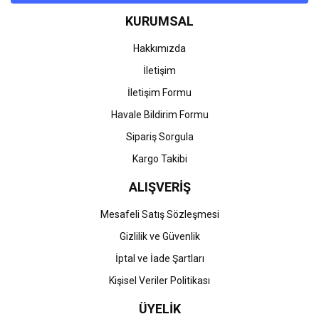
Ürün bilgilerinde hatalar bulunuyor.
KURUMSAL
Ürün fiyatı diğer sitelerden daha pahalı.
Bu ürüne benzer farklı alternatifler olmalı.
Hakkımızda
İletişim
İletişim Formu
Havale Bildirim Formu
Gönder
Sipariş Sorgula
Kargo Takibi
ALIŞVERİŞ
Mesafeli Satış Sözleşmesi
Gizlilik ve Güvenlik
İptal ve İade Şartları
Kişisel Veriler Politikası
ÜYELİK