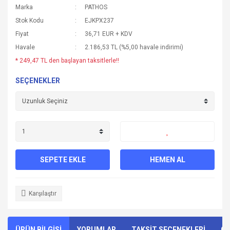
Marka
PATHOS
Stok Kodu
EJKPX237
Fiyat
36,71 EUR + KDV
Havale
2.186,53 TL (%5,00 havale indirimi)
* 249,47 TL den başlayan taksitlerle!!
SEÇENEKLER
SEPETE EKLE
HEMEN AL
Karşılaştır
ÜRÜN BİLGİSİ
YORUMLAR
TAKSİT SEÇENEKLERİ
ÖN