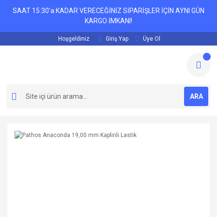
SAAT 15:30'a KADAR VERECEĞİNİZ SİPARİŞLER İÇİN AYNI GÜN
KARGO İMKANI!
Hoşgeldiniz
Giriş Yap
Üye Ol
ARA