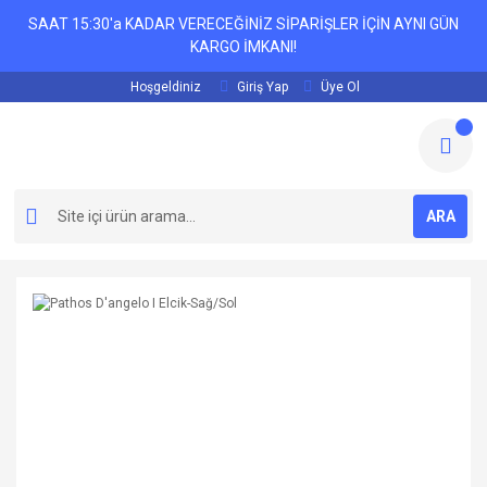
SAAT 15:30'a KADAR VERECEĞİNİZ SİPARİŞLER İÇİN AYNI GÜN
KARGO İMKANI!
Hoşgeldiniz
Giriş Yap
Üye Ol
ARA