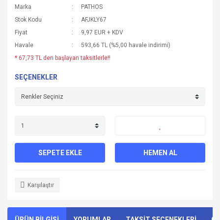
Marka
PATHOS
Stok Kodu
AFJKLY67
Fiyat
9,97 EUR + KDV
Havale
593,66 TL (%5,00 havale indirimi)
* 67,73 TL den başlayan taksitlerle!!
SEÇENEKLER
SEPETE EKLE
HEMEN AL
Karşılaştır
ÜRÜN BİLGİSİ
YORUMLAR
TAKSİT SEÇENEKLERİ
ÖN