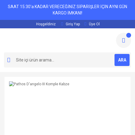
SAAT 15:30'a KADAR VERECEĞİNİZ SİPARİŞLER İÇİN AYNI GÜN
KARGO İMKANI!
Hoşgeldiniz
Giriş Yap
Üye Ol
ARA