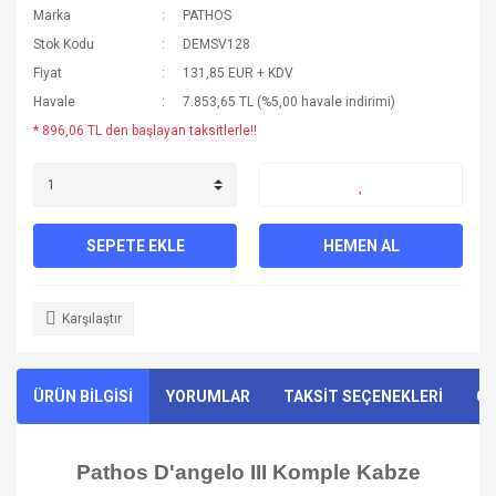
Marka
PATHOS
Stok Kodu
DEMSV128
Fiyat
131,85 EUR + KDV
Havale
7.853,65 TL (%5,00 havale indirimi)
* 896,06 TL den başlayan taksitlerle!!
SEPETE EKLE
HEMEN AL
Karşılaştır
ÜRÜN BİLGİSİ
YORUMLAR
TAKSİT SEÇENEKLERİ
ÖN
Pathos D'angelo III Komple Kabze