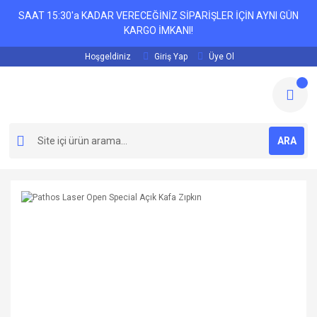
SAAT 15:30'a KADAR VERECEĞİNİZ SİPARİŞLER İÇİN AYNI GÜN
KARGO İMKANI!
Hoşgeldiniz
Giriş Yap
Üye Ol
ARA