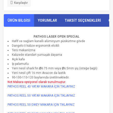
Karşılaştır
ÜRÜN BİLGİSİ
YORUMLAR
TAKSİT SEÇENEKLERİ
ÖN
PATHOS LASER OPEN SPECİAL
Hafif ve sağlam kanallı alüminyum püskürtme gövde
Dangelo II kabze ergonomik elcikli
Ters mekanizma
Kabzede standart yumuşak dayama
Açık kafa
İp palamutlu
Ø
Ø
Yeni nesil shark fin
6.75 mm veya
6.5mm şiş (isteğe bağlı)
Yeni nesil çift 16 mm Anacon da lastik
90-100-110-120 boylarında üretilmektedir.
Not:Makara opsiyonel olarak sunulmuştur.
PATHOS REEL 40 YATAY MAKARA İÇİN TIKLAYINIZ
PATHOS REEL 50 YATAY MAKARA İÇİN TIKLAYINIZ
PATHOS REEL 50 DİKEY MAKARA İÇİN TIKLAYINIZ