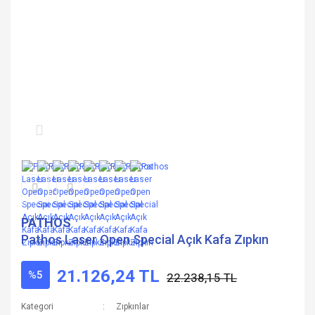
PATHOS
Pathos Laser Open Special Açık Kafa Zıpkın
21.126,24 TL
%5
22.238,15 TL
Kategori
Zıpkınlar