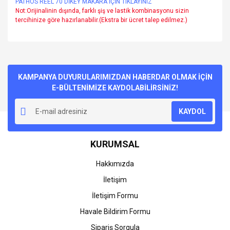
PATHOS REEL 70 DİKEY MAKARA İÇİN TIKLAYINIZ
Not:Orijinalinin dışında, farklı şiş ve lastik kombinasyonu sizin
tercihinize göre hazırlanabilir.(Ekstra bir ücret talep edilmez.)
Bu ürünün fiyat bilgisi, resim, ürün açıklamalarında ve diğer
konularda yetersiz gördüğünüz noktaları öneri formunu
Bu ürüne ilk yorumu siz yapın!
kullanarak tarafımıza iletebilirsiniz.
Görüş ve önerileriniz için teşekkür ederiz.
KAMPANYA DUYURULARIMIZDAN HABERDAR OLMAK İÇİN
E-BÜLTENİMİZE KAYDOLABİLİRSİNİZ!
Yorum Yaz
Ürün resmi kalitesiz, bozuk veya görüntülenemiyor.
KAYDOL
Ürün açıklamasında eksik bilgiler bulunuyor.
Ürün bilgilerinde hatalar bulunuyor.
KURUMSAL
Ürün fiyatı diğer sitelerden daha pahalı.
Bu ürüne benzer farklı alternatifler olmalı.
Hakkımızda
İletişim
İletişim Formu
Havale Bildirim Formu
Gönder
Sipariş Sorgula