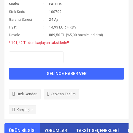
Marka
PATHOS
Stok Kodu
100709
Garanti Süresi
24 Ay
Fiyat
14,93 EUR + KDV
Havale
889,50 TL (%5,00 havale indirimi)
* 101,49 TL den başlayan taksitlerle!!
GELİNCE HABER VER
Hızlı Gönderi
Stoktan Teslim
Karşılaştır
ÜRÜN BİLGİSİ
YORUMLAR
TAKSİT SEÇENEKLERİ
ÖN