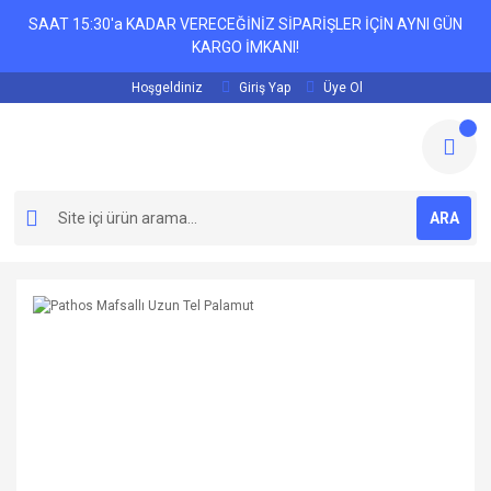
SAAT 15:30'a KADAR VERECEĞİNİZ SİPARİŞLER İÇİN AYNI GÜN
KARGO İMKANI!
Hoşgeldiniz
Giriş Yap
Üye Ol
ARA