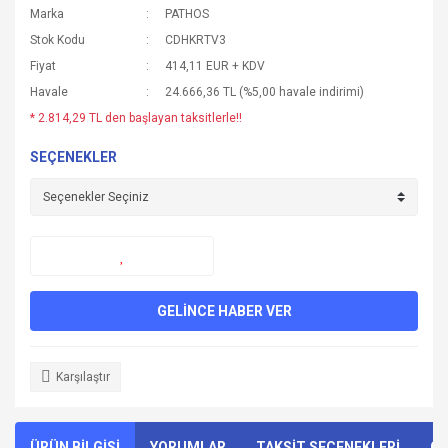
Marka
PATHOS
Stok Kodu
CDHKRTV3
Fiyat
414,11 EUR + KDV
Havale
24.666,36 TL (%5,00 havale indirimi)
* 2.814,29 TL den başlayan taksitlerle!!
SEÇENEKLER
GELİNCE HABER VER
Karşılaştır
ÜRÜN BİLGİSİ
YORUMLAR
TAKSİT SEÇENEKLERİ
ÖN