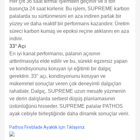
Her çift 36 saat termal işlemden geçirilir ve 8 ton
basınçta 24 saat kürlenir. Bu işlem, SUPREME karbon
palalarda su sürtünmesini en aza indiren parlak bir
yüzey ve daha reaktif bir performans kazandırır. Üretim
süreci karbon kumaş ve epoksi reçine atıklarını en aza
indirir.
33° Açı
En iyi kanat performansı, palanın açısının
arttırılmasıyla elde edilir ve bu, sürekli egzersiz yapan
ve kondisyonunu koruyan iyi eğitimli bir dalgıç
gerektirir. 33° açı, kondisyonunu koruyan ve
mükemmel sonuçlar veren çok deneyimli dalgıçları
rahatlatır. Dalgıç, SUPREME uzun mesafe yüzmenin
ve derin dalışlarda serbest düşüş planlamasının
üstünlüğünü hisseder. SUPREME palalar PATHOS
ayak cebiyle birleştiğinde daha dinamik sonuçlar verir.
Pathos Fireblade Ayaklık İçin Tıklayınız.