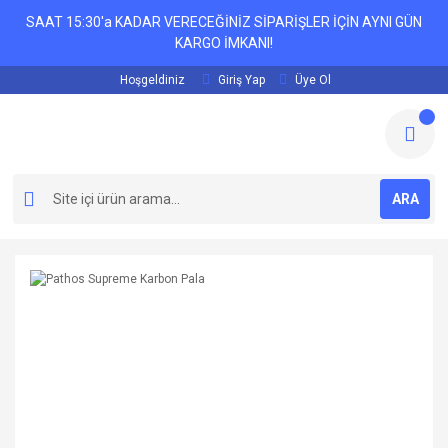
SAAT 15:30'a KADAR VERECEĞİNİZ SİPARİŞLER İÇİN AYNI GÜN
KARGO İMKANI!
Hoşgeldiniz
Giriş Yap
Üye Ol
ARA