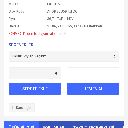
Marka
PATHOS
Stok Kodu
APQRSGU69HJFDG
Fiyat
36,71 EUR + KDV
Havale
2.186,53 TL (%5,00 havale indirimi)
* 249,47 TL den başlayan taksitlerle!!
SEÇENEKLER
SEPETE EKLE
HEMEN AL
Karşılaştır
ÜRÜN BİLGİSİ
YORUMLAR
TAKSİT SEÇENEKLERİ
ÖN