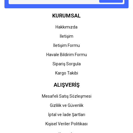
Ürün bilgilerinde hatalar bulunuyor.
KURUMSAL
Ürün fiyatı diğer sitelerden daha pahalı.
Bu ürüne benzer farklı alternatifler olmalı.
Hakkımızda
İletişim
İletişim Formu
Havale Bildirim Formu
Gönder
Sipariş Sorgula
Kargo Takibi
ALIŞVERİŞ
Mesafeli Satış Sözleşmesi
Gizlilik ve Güvenlik
İptal ve İade Şartları
Kişisel Veriler Politikası