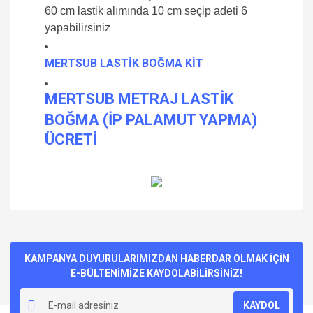
60 cm lastik alımında 10 cm seçip adeti 6
yapabilirsiniz
MERTSUB LASTİK BOĞMA KİT
MERTSUB METRAJ LASTİK
BOĞMA (İP PALAMUT YAPMA)
ÜCRETİ
Bu ürünün fiyat bilgisi, resim, ürün açıklamalarında ve diğer
konularda yetersiz gördüğünüz noktaları öneri formunu
Bu ürüne ilk yorumu siz yapın!
kullanarak tarafımıza iletebilirsiniz.
Görüş ve önerileriniz için teşekkür ederiz.
KAMPANYA DUYURULARIMIZDAN HABERDAR OLMAK İÇİN
E-BÜLTENİMİZE KAYDOLABİLİRSİNİZ!
Yorum Yaz
Ürün resmi kalitesiz, bozuk veya görüntülenemiyor.
KAYDOL
Ürün açıklamasında eksik bilgiler bulunuyor.