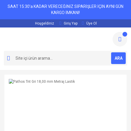
SAAT 15:30'a KADAR VERECEĞİNİZ SİPARİŞLER İÇİN AYNI GÜN
KARGO İMKANI!
Hoşgeldiniz
Giriş Yap
Üye Ol
ARA