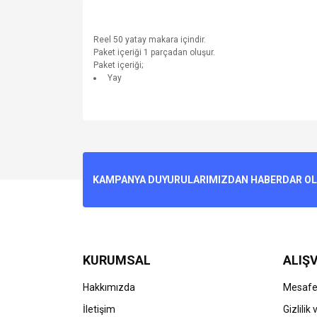
Reel 50 yatay makara içindir.
Paket içeriği 1 parçadan oluşur.
Paket içeriği;
Yay
Bu ürünün fiyat bilgisi, resim, ürün açıklamalarında v
Görüş ve önerileriniz için teşekkür ederiz.
Ürün resmi kalitesiz, bozuk veya görüntülenemiyo
KAMPANYA DUYURULARIMIZDAN HABERDAR OLMA
Ürün açıklamasında eksik bilgiler bulunuyor.
Ürün bilgilerinde hatalar bulunuyor.
Ürün fiyatı diğer sitelerden daha pahalı.
Bu ürüne benzer farklı alternatifler olmalı.
KURUMSAL
ALIŞV
Hakkımızda
Mesafel
İletişim
Gizlilik