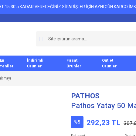
T 15:30'a KADAR VERECEĞİNİZ SİPARİŞLER İÇİN AYNI GÜN KARGO İMK
En
İndirimli
Fırsat
Outlet
Yeniler
Ürünler
Ürünleri
Ürünler
ek Yayı
PATHOS
Pathos Yatay 50 Ma
292,23 TL
%5
307,
Kategori
Yedek 