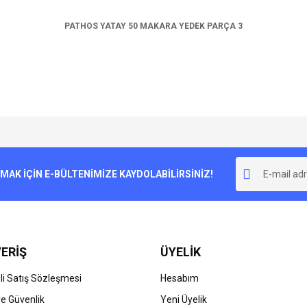
PATHOS YATAY 50 MAKARA YEDEK PARÇA 3
e diğer konularda yetersiz gördüğünüz noktaları öneri formunu kullanarak tarafımı
Bu ürüne ilk yorumu siz yapın!
r.
K İÇİN E-BÜLTENİMİZE KAYDOLABİLİRSİNİZ!
Yorum Yaz
ERİŞ
ÜYELİK
i Satış Sözleşmesi
Hesabım
 ve Güvenlik
Yeni Üyelik