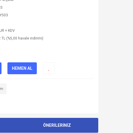
OS
Y503
EUR + KDV
 TL (%5,00 havale indirimi)
HEMEN AL
im
ÖNERİLERİNİZ