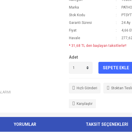
Marka
PATH
Stok Kodu
PTSYT
Garanti Süresi
24 Ay
Fiyat
4,66 
Havale
277,62
* 31,68 TL den başlayan taksitlerle!!
Adet
SEPETE EKLE
Hızlı Gönderi
Stoktan Tesl
ALARMI
Karşılaştır
YORUMLAR
TAKSİT SEÇENEKLERİ