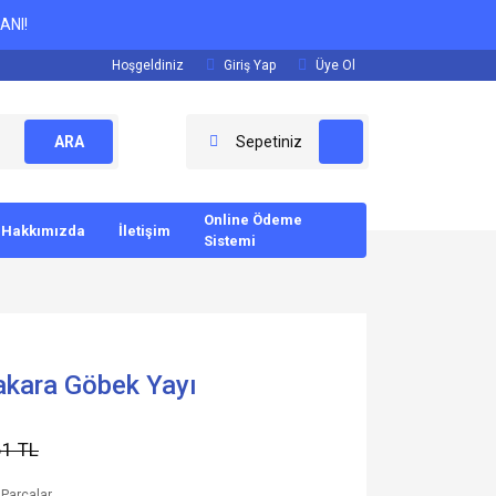
ANI!
Hoşgeldiniz
Giriş Yap
Üye Ol
ARA
Sepetiniz
Online Ödeme
Hakkımızda
İletişim
Sistemi
kara Göbek Yayı
61 TL
Parçalar