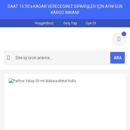
SAAT 15:30'a KADAR VERECEĞİNİZ SİPARİŞLER İÇİN AYNI GÜN
KARGO İMKANI!
Hoşgeldiniz
Giriş Yap
Üye Ol
ARA