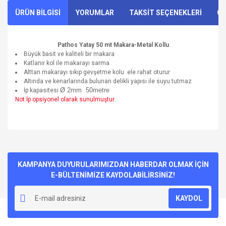
ÜRÜN BİLGİSİ
YORUMLAR
TAKSİT SEÇENEKLERİ
ÖN
Pathos Yatay 50 mt Makara-Metal Kollu
Büyük basit ve kaliteli bir makara
Katlanır kol ile makarayı sarma
Alttan makarayı sıkıp gevşetme kolu ele rahat oturur
Altında ve kenarlarında bulunan delikli yapısı ile suyu tutmaz
Ø 2mm 50metre
İp kapasitesi
Not:İp opsiyonel olarak sunulmuştur.
Bu ürünün fiyat bilgisi, resim, ürün açıklamalarında ve diğer
konularda yetersiz gördüğünüz noktaları öneri formunu
Bu ürüne ilk yorumu siz yapın!
kullanarak tarafımıza iletebilirsiniz.
Görüş ve önerileriniz için teşekkür ederiz.
KAMPANYA DUYURULARIMIZDAN HABERDAR OLMAK İÇİN
E-BÜLTENİMİZE KAYDOLABİLİRSİNİZ!
Yorum Yaz
Ürün resmi kalitesiz, bozuk veya görüntülenemiyor.
KAYDOL
Ürün açıklamasında eksik bilgiler bulunuyor.
Ürün bilgilerinde hatalar bulunuyor.