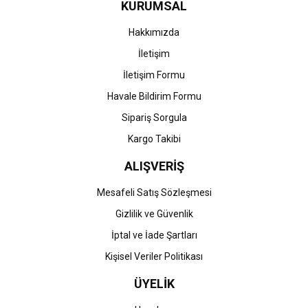
KURUMSAL
Ürün fiyatı diğer sitelerden daha pahalı.
Bu ürüne benzer farklı alternatifler olmalı.
Hakkımızda
İletişim
İletişim Formu
Havale Bildirim Formu
Gönder
Sipariş Sorgula
Kargo Takibi
ALIŞVERİŞ
Mesafeli Satış Sözleşmesi
Gizlilik ve Güvenlik
İptal ve İade Şartları
Kişisel Veriler Politikası
ÜYELİK