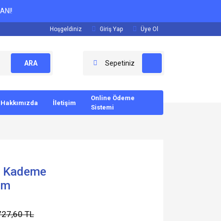
ANI!
Hoşgeldiniz
Giriş Yap
Üye Ol
ARA
Sepetiniz
Online Ödeme
Hakkımızda
İletişim
Sistemi
. Kademe
um
727,60 TL