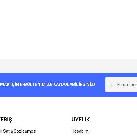
e diğer konularda yetersiz gördüğünüz noktaları öneri formunu kullanarak tarafımı
Bu ürüne ilk yorumu siz yapın!
r.
K İÇİN E-BÜLTENİMİZE KAYDOLABİLİRSİNİZ!
Yorum Yaz
ERİŞ
ÜYELİK
i Satış Sözleşmesi
Hesabım