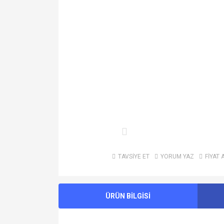
TAVSİYE ET
YORUM YAZ
FİYAT 
ÜRÜN BİLGİSİ