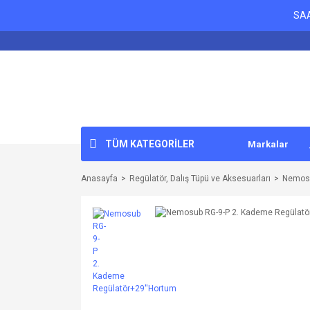
SAA
TÜM KATEGORİLER
Markalar
Anasayfa
Regülatör, Dalış Tüpü ve Aksesuarları
Nemosu