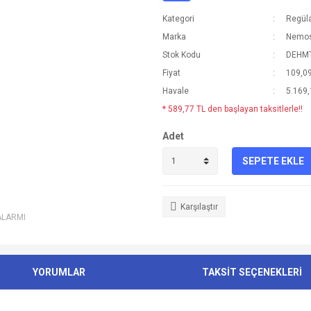
Kategori
Regüla
Marka
Nemo
Stok Kodu
DEHM
Fiyat
109,0
Havale
5.169,
* 589,77 TL den başlayan taksitlerle!!
Adet
SEPETE EKLE
Karşılaştır
ALARMI
YORUMLAR
TAKSİT SEÇENEKLERİ