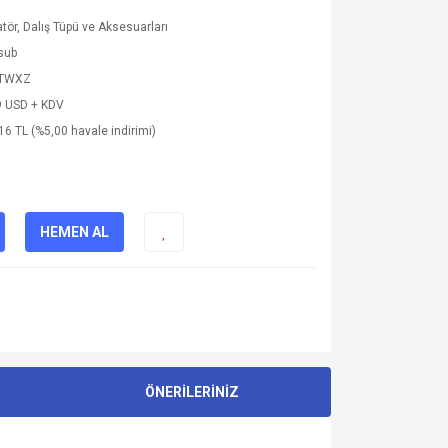
tör, Dalış Tüpü ve Aksesuarları
sub
TWXZ
9 USD + KDV
16 TL (%5,00 havale indirimi)
HEMEN AL
ÖNERİLERİNİZ