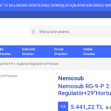
T 15:30'a KADAR VERECEĞİNİZ SİPARİŞLER İÇİN AYNI GÜN KARGO İMK
En
İndirimli
Fırsat
Outlet
Yeniler
Ürünler
Ürünleri
Ürünler
b RG-9-P 2. Kademe Regülatör+29''Hortum
Nemosub
Nemosub RG-9-P 2
Regülatör+29''Hort
5.441,22 TL
%5
5.