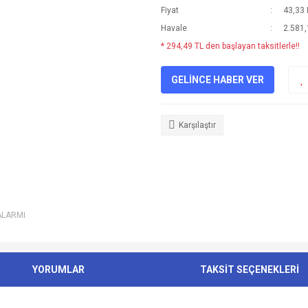
Fiyat
43,33
Havale
2.581,
* 294,49 TL den başlayan taksitlerle!!
GELİNCE HABER VER
Karşılaştır
ALARMI
YORUMLAR
TAKSİT SEÇENEKLERİ