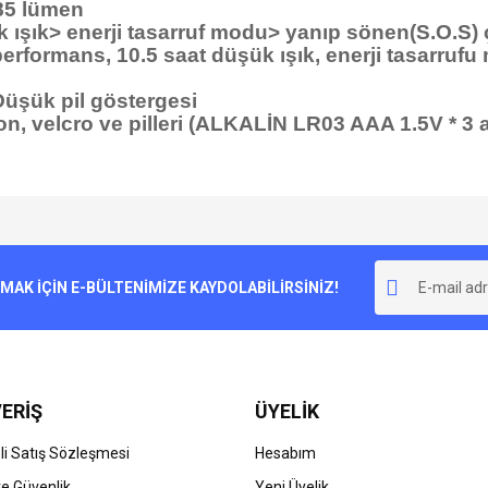
85 lümen
 ışık> enerji tasarruf modu> yanıp sönen(S.O.S) ç
performans, 10.5 saat düşük ışık, enerji tasarruf
/ Düşük pil göstergesi
don, velcro ve pilleri (ALKALİN LR03 AAA 1.5V * 3 a
e diğer konularda yetersiz gördüğünüz noktaları öneri formunu kullanarak tarafımı
Bu ürüne ilk yorumu siz yapın!
r.
K İÇİN E-BÜLTENİMİZE KAYDOLABİLİRSİNİZ!
Yorum Yaz
ERİŞ
ÜYELİK
i Satış Sözleşmesi
Hesabım
 ve Güvenlik
Yeni Üyelik