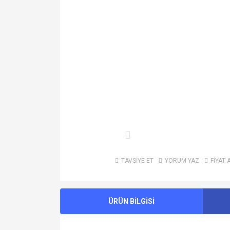
TAVSİYE ET
YORUM YAZ
FİYAT 
ÜRÜN BİLGİSİ