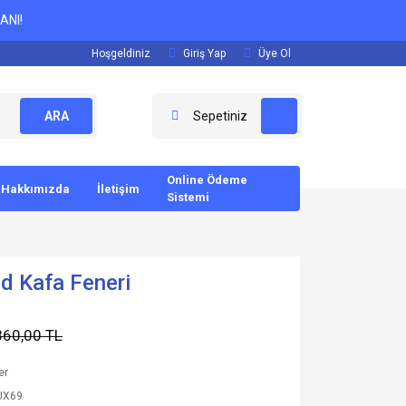
ANI!
Hoşgeldiniz
Giriş Yap
Üye Ol
ARA
Sepetiniz
Online Ödeme
Hakkımızda
İletişim
Sistemi
d Kafa Feneri
860,00 TL
er
UX69