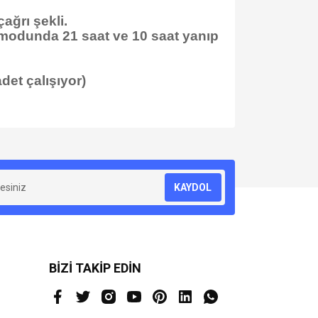
ağrı şekli.
u modunda 21 saat ve 10 saat yanıp
det çalışıyor)
za iletebilirsiniz.
KAYDOL
BİZİ TAKİP EDİN