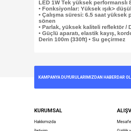
LED 1W Tek yüksek performanslı 
• Fonksiyonlar: Yüksek ışık> düşük
• Çalışma süresi: 6.5 saat yüksek 
sönen
• Parlak, yüksek kaliteli reflektör 
• Güçlü aparatı, elastik kayış, kor
Derin 100m (330ft) • Su geçirmez
Bu ürünün fiyat bilgisi, resim, ürün açıklamalarında v
Görüş ve önerileriniz için teşekkür ederiz.
Ürün resmi kalitesiz, bozuk veya görüntülenemiyo
KAMPANYA DUYURULARIMIZDAN HABERDAR OLMA
Ürün açıklamasında eksik bilgiler bulunuyor.
Ürün bilgilerinde hatalar bulunuyor.
Ürün fiyatı diğer sitelerden daha pahalı.
Bu ürüne benzer farklı alternatifler olmalı.
KURUMSAL
ALIŞV
Hakkımızda
Mesafel
İletişim
Gizlilik