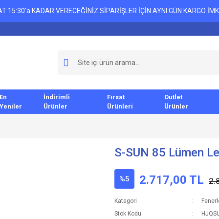
T 15:30'a KADAR VERECEĞİNİZ SİPARİŞLER İÇİN AYNI GÜN KARGO İMK
En
İndirimli
Fırsat
Outlet
Yeniler
Ürünler
Ürünleri
Ürünler
S-SUN 85 Lümen Le
2.717,00 TL
%5
2.
Kategori
Fenerl
Stok Kodu
HJQS