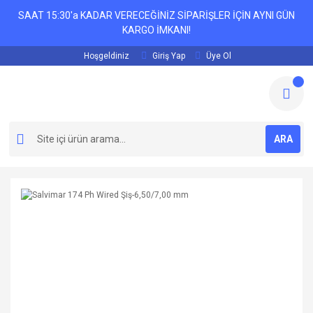
SAAT 15:30'a KADAR VERECEĞİNİZ SİPARİŞLER İÇİN AYNI GÜN
KARGO İMKANI!
Hoşgeldiniz
Giriş Yap
Üye Ol
ARA