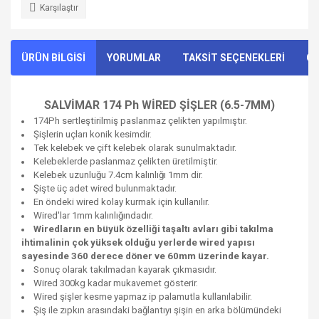
Karşılaştır
ÜRÜN BİLGİSİ
YORUMLAR
TAKSİT SEÇENEKLERİ
ÖN
SALVİMAR 174 Ph WİRED ŞİŞLER (6.5-7MM)
174Ph sertleştirilmiş paslanmaz çelikten yapılmıştır.
Şişlerin uçları konik kesimdir.
Tek kelebek ve çift kelebek olarak sunulmaktadır.
Kelebeklerde paslanmaz çelikten üretilmiştir.
Kelebek uzunluğu 7.4cm kalınlığı 1mm dir.
Şişte üç adet wired bulunmaktadır.
En öndeki wired kolay kurmak için kullanılır.
Wired'lar 1mm kalınlığındadır.
Wiredların en büyük özelliği taşaltı avları gibi takılma
ihtimalinin çok yüksek olduğu yerlerde wired yapısı
sayesinde 360 derece döner ve 60mm üzerinde kayar.
Sonuç olarak takılmadan kayarak çıkmasıdır.
Wired 300kg kadar mukavemet gösterir.
Wired şişler kesme yapmaz ip palamutla kullanılabilir.
Şiş ile zıpkın arasındaki bağlantıyı şişin en arka bölümündeki