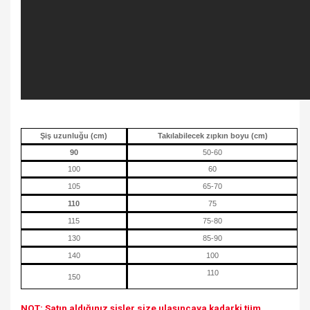
Şiş uzunluğu (cm)
Takılabilecek zıpkın boyu (cm)
90
50-60
100
60
105
65-70
110
75
115
75-80
130
85-90
140
100
110
150
NOT: Satın aldığınız şişler size ulaşıncaya kadarki tüm