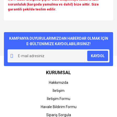
sorunluluk (kargoda yamulma vs dahil) bize aittir. Size
garantili şekilde teslim edilir.
Bu ürünün fiyat bilgisi, resim, ürün açıklamalarında ve diğer
konularda yetersiz gördüğünüz noktaları öneri formunu
Bu ürüne ilk yorumu siz yapın!
kullanarak tarafımıza iletebilirsiniz.
Görüş ve önerileriniz için teşekkür ederiz.
KAMPANYA DUYURULARIMIZDAN HABERDAR OLMAK İÇİN
E-BÜLTENİMİZE KAYDOLABİLİRSİNİZ!
Yorum Yaz
Ürün resmi kalitesiz, bozuk veya görüntülenemiyor.
KAYDOL
Ürün açıklamasında eksik bilgiler bulunuyor.
Ürün bilgilerinde hatalar bulunuyor.
KURUMSAL
Ürün fiyatı diğer sitelerden daha pahalı.
Bu ürüne benzer farklı alternatifler olmalı.
Hakkımızda
İletişim
İletişim Formu
Havale Bildirim Formu
Gönder
Sipariş Sorgula