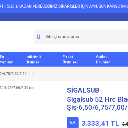
T 15:30'a KADAR VERECEĞİNİZ SİPARİŞLER İÇİN AYNI GÜN KARGO İMK
En
İndirimli
Fırsat
Outlet
Yeniler
Ürünler
Ürünleri
Ürünler
,50/6,75/7,00/7,50 mm
SİGALSUB
Sigalsub 52 Hrc Bla
Şiş-6,50/6,75/7,00
3.333,41 TL
%5
3.