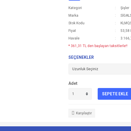
Kategori
Şişler
Marka
SİGAL
Stok Kodu
KLMQ
Fiyat
53,58
Havale
3.166,
* 361,31 TL den başlayan taksitlerle!!
SEÇENEKLER
Adet
SEPETE EKLE
Karşılaştır