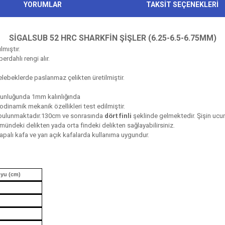
YORUMLAR
TAKSİT SEÇENEKLERİ
SİGALSUB 52 HRC SHARKFİN ŞİŞLER (6.25-6.5-6.75MM)
lmıştır.
rdahlı rengi alır.
elebeklerde paslanmaz çelikten üretilmiştir.
unluğunda 1mm kalınlığında
odinamik mekanik özellikleri test edilmiştir.
ulunmaktadır.130cm ve sonrasında
dört finli
şeklinde gelmektedir. Şişin ucun
ümündeki delikten yada orta findeki delikten sağlayabilirsiniz.
apalı kafa ve yarı açık kafalarda kullanıma uygundur.
oyu (cm)