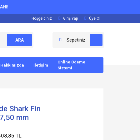
ANI!
Hoşgeldiniz
Giriş Yap
Üye Ol
ARA
Sepetiniz
Online Ödeme
Hakkımızda
İletişim
Sistemi
de Shark Fin
/7,50 mm
508,85 TL