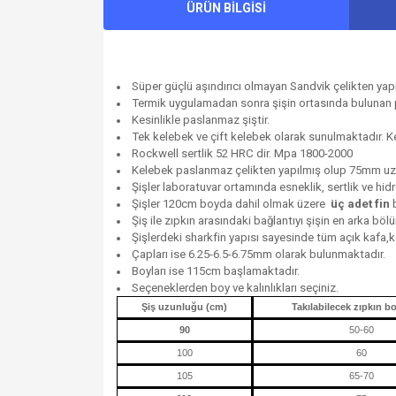
ÜRÜN BİLGİSİ
Süper güçlü aşındırıcı olmayan Sandvik çelikten yapı
Termik uygulamadan sonra şişin ortasında bulunan pe
Kesinlikle paslanmaz şiştir.
Tek kelebek ve çift kelebek olarak sunulmaktadır. K
Rockwell sertlik 52 HRC dir. Mpa 1800-2000
Kelebek paslanmaz çelikten yapılmış olup 75mm uz
Şişler laboratuvar ortamında esneklik, sertlik ve hidr
Şişler 120cm boyda dahil olmak üzere
üç adet fin
b
Şiş ile zıpkın arasındaki bağlantıyı şişin en arka böl
Şişlerdeki sharkfin yapısı sayesinde tüm açık kafa,k
Çapları ise 6.25-6.5-6.75mm olarak bulunmaktadır.
Boyları ise 115cm başlamaktadır.
S
eçeneklerden boy ve kalınlıkları seçiniz.
Şiş uzunluğu (cm)
Takılabilecek zıpkın b
90
50-60
100
60
105
65-70