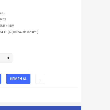
SUB
SX68
 EUR + KDV
74 TL (%5,00 havale indirimi)
HEMEN AL