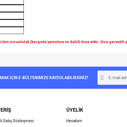
 tüm sorunluluk (kargoda yamulma vs dahil) bize aittir. Size garantili şe
e diğer konularda yetersiz gördüğünüz noktaları öneri formunu kullanarak tarafımı
Bu ürüne ilk yorumu siz yapın!
r.
K İÇİN E-BÜLTENİMİZE KAYDOLABİLİRSİNİZ!
Yorum Yaz
ERİŞ
ÜYELİK
i Satış Sözleşmesi
Hesabım