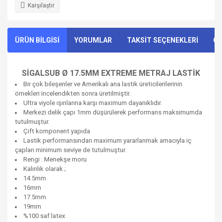
Karşılaştır
ÜRÜN BİLGİSİ
YORUMLAR
TAKSİT SEÇENEKLERİ
ÖN
SİGALSUB Ø 17.5MM EXTREME METRAJ LASTİK
Bir çok bileşenler ve Amerikalı ana lastik üreticilerilerinin
örnekleri incelendikten sonra üretilmiştir.
Ultra viyole ışınlarına karşı maximum dayanıklıdır.
Merkezi delik çapı 1mm düşürülerek performans maksimumda
tutulmuştur.
Çift komponent yapıda
Lastik performansından maximum yararlanmak amacıyla iç
çapları minimum seviye de tutulmuştur.
Rengi : Menekşe moru
Kalınlık olarak ;
14.5mm
16mm
17.5mm
19mm
%100 saf latex