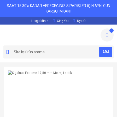
SAAT 15:30'a KADAR VERECEĞİNİZ SİPARİŞLER İÇİN AYNI GÜN
KARGO İMKANI!
Hoşgeldiniz
Giriş Yap
Üye Ol
ARA