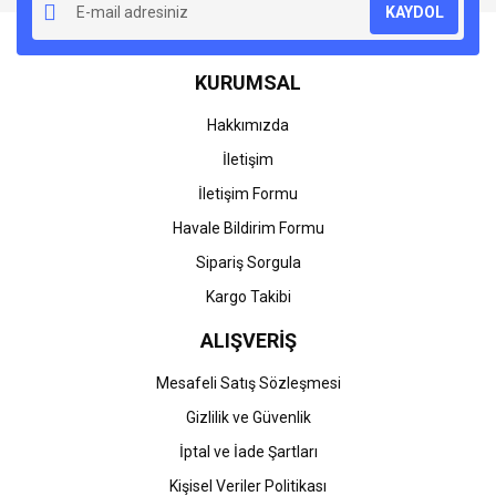
KAYDOL
Ürün açıklamasında eksik bilgiler bulunuyor.
Ürün bilgilerinde hatalar bulunuyor.
KURUMSAL
Ürün fiyatı diğer sitelerden daha pahalı.
Bu ürüne benzer farklı alternatifler olmalı.
Hakkımızda
İletişim
İletişim Formu
Havale Bildirim Formu
Gönder
Sipariş Sorgula
Kargo Takibi
ALIŞVERİŞ
Mesafeli Satış Sözleşmesi
Gizlilik ve Güvenlik
İptal ve İade Şartları
Kişisel Veriler Politikası