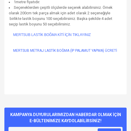
1metre fiyatıdır.
Seçeneklerden çeşitli ölçülerde seçerek alabilirsiniz. Örnek
olarak 200cm tek parça almak için adet olarak 2 seçeneğiyle
birlikte lastik boyunu 100 seçebilirsiniz. Başka şekilde 4 adet
seçip lastik boyunu 50 seçebilirsiniz.
MERTSUB LASTİK BOĞMA KİTİ İÇİN TIKLAYINIZ
MERTSUB METRAJ LASTİK BOĞMA (İP PALAMUT YAPMA) ÜCRETİ
Bu ürünün fiyat bilgisi, resim, ürün açıklamalarında ve diğer
konularda yetersiz gördüğünüz noktaları öneri formunu
Bu ürüne ilk yorumu siz yapın!
kullanarak tarafımıza iletebilirsiniz.
Görüş ve önerileriniz için teşekkür ederiz.
KAMPANYA DUYURULARIMIZDAN HABERDAR OLMAK İÇİN
E-BÜLTENİMİZE KAYDOLABİLİRSİNİZ!
Yorum Yaz
Ürün resmi kalitesiz, bozuk veya görüntülenemiyor.