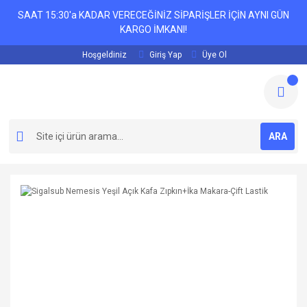
SAAT 15:30'a KADAR VERECEĞİNİZ SİPARİŞLER İÇİN AYNI GÜN
KARGO İMKANI!
Hoşgeldiniz
Giriş Yap
Üye Ol
ARA