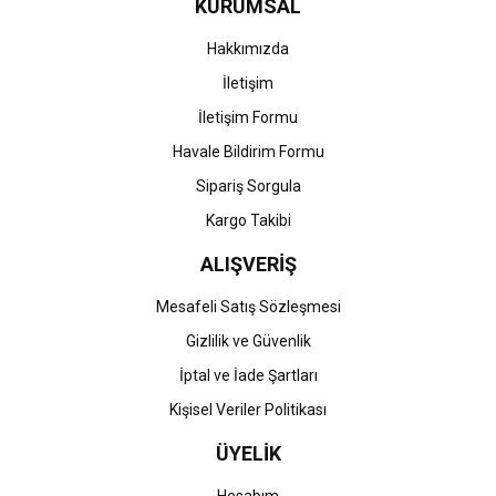
KURUMSAL
Ürün fiyatı diğer sitelerden daha pahalı.
Bu ürüne benzer farklı alternatifler olmalı.
Hakkımızda
İletişim
İletişim Formu
Havale Bildirim Formu
Gönder
Sipariş Sorgula
Kargo Takibi
ALIŞVERİŞ
Mesafeli Satış Sözleşmesi
Gizlilik ve Güvenlik
İptal ve İade Şartları
Kişisel Veriler Politikası
ÜYELİK