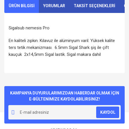
ÜRÜN BİLGİSİ
YORUMLAR
TAKSİT SEÇENEKLERİ
ÖN
Sigalsub nemesis Pro
En kaliteli zıpkın. Kılavuz ile alüminyum varil. Yüksek kalite
ters tetik mekanizması. 6.5mm Sigal Shark şiş ile çift
kauçuk 2x14,5mm Sigal lastik. Sigal makara dahil
Bu ürünün fiyat bilgisi, resim, ürün açıklamalarında ve diğer
konularda yetersiz gördüğünüz noktaları öneri formunu
Bu ürüne ilk yorumu siz yapın!
kullanarak tarafımıza iletebilirsiniz.
Görüş ve önerileriniz için teşekkür ederiz.
KAMPANYA DUYURULARIMIZDAN HABERDAR OLMAK İÇİN
E-BÜLTENİMİZE KAYDOLABİLİRSİNİZ!
Yorum Yaz
Ürün resmi kalitesiz, bozuk veya görüntülenemiyor.
KAYDOL
Ürün açıklamasında eksik bilgiler bulunuyor.
Ürün bilgilerinde hatalar bulunuyor.