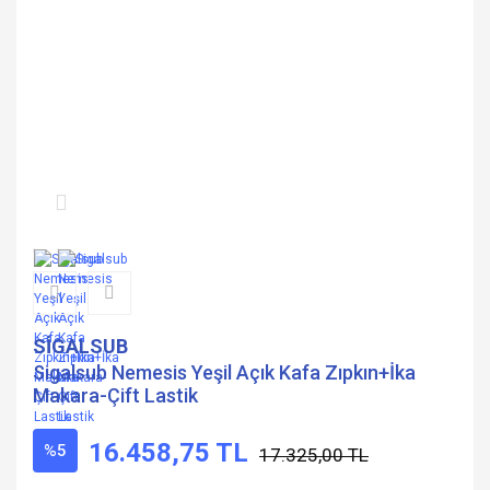
SİGALSUB
Sigalsub Nemesis Yeşil Açık Kafa Zıpkın+İka
Makara-Çift Lastik
16.458,75 TL
%5
17.325,00 TL