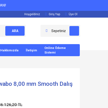
ANI!
Hoşgeldiniz
Giriş Yap
Üye Ol
ARA
Sepetiniz
Online Ödeme
Hakkımızda
İletişim
Sistemi
iwabo 8,00 mm Smooth Dalış
36.126,20 TL