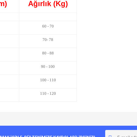
m)
Ağırlık (Kg)
60 - 70
70- 78
80 - 88
90 - 100
100 - 110
110 - 120
e diğer konularda yetersiz gördüğünüz noktaları öneri formunu kullanarak tarafımı
Bu ürüne ilk yorumu siz yapın!
r.