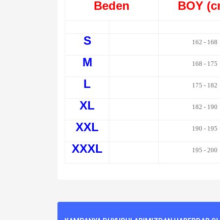
Beden
BOY (c
S
162 - 168
M
168 - 175
L
175 - 182
XL
182 - 190
XXL
190 - 195
XXXL
195 - 200
Bu ürünün fiyat bilgisi, resim, ürün açıklamalarında v
Görüş ve önerileriniz için teşekkür ederiz.
Ürün resmi kalitesiz, bozuk veya görüntülenemiyo