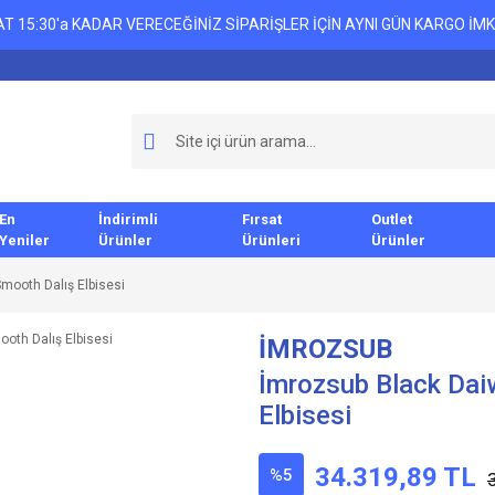
T 15:30'a KADAR VERECEĞİNİZ SİPARİŞLER İÇİN AYNI GÜN KARGO İMK
En
İndirimli
Fırsat
Outlet
Yeniler
Ürünler
Ürünleri
Ürünler
ooth Dalış Elbisesi
İMROZSUB
İmrozsub Black Da
Elbisesi
34.319,89 TL
%5