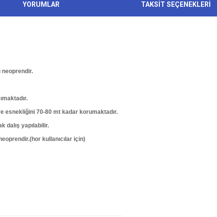
YORUMLAR
TAKSİT SEÇENEKLERİ
ı neoprendir.
ımaktadır.
 ve esnekliğini 70-80 mt kadar korumaktadır.
 dalış yapılabilir.
prendir.(hor kullanıcılar için)