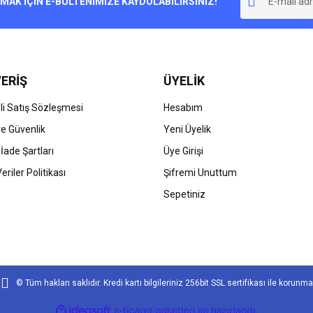
K İÇİN E-BÜLTENİMİZE KAYDOLABİLİRSİNİZ!
Yorum Yaz
ERİŞ
ÜYELİK
i Satış Sözleşmesi
Hesabım
 ve Güvenlik
Yeni Üyelik
 İade Şartları
Üye Girişi
Gönder
Veriler Politikası
Şifremi Unuttum
Sepetiniz
© Tüm hakları saklıdır. Kredi kartı bilgileriniz 256bit SSL sertifikası ile korunma
ile
ideasoft
e-