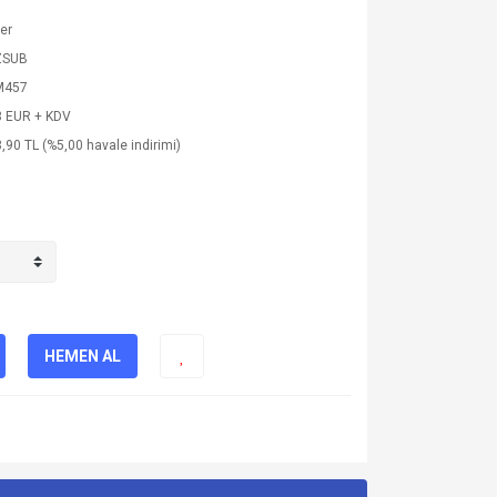
ler
ZSUB
M457
3 EUR + KDV
,90 TL (%5,00 havale indirimi)
HEMEN AL