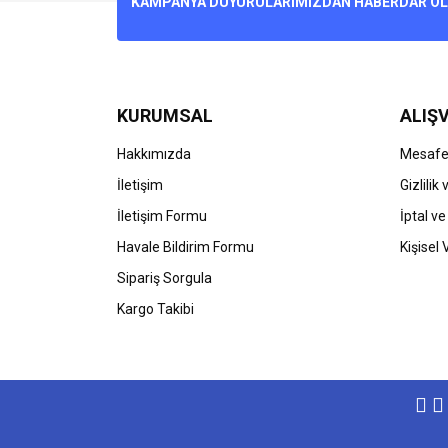
KAMPANYA DUYURULARIMIZDAN HABERDAR OLMA
Ürün açıklamasında eksik bilgiler bulunuyor.
Ürün bilgilerinde hatalar bulunuyor.
Ürün fiyatı diğer sitelerden daha pahalı.
Bu ürüne benzer farklı alternatifler olmalı.
KURUMSAL
ALIŞV
Hakkımızda
Mesafel
İletişim
Gizlilik
İletişim Formu
İptal ve
Havale Bildirim Formu
Kişisel 
Sipariş Sorgula
Kargo Takibi