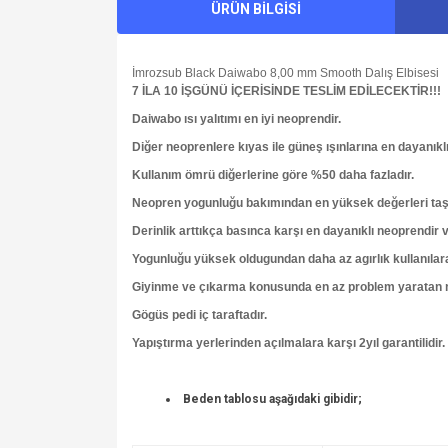
ÜRÜN BİLGİSİ
İmrozsub Black Daiwabo 8,00 mm Smooth Dalış Elbisesi
7 İLA 10 İŞGÜNÜ İÇERİSİNDE TESLİM EDİLECEKTİR!!!
Daiwabo ısı yalıtımı en iyi neoprendir.
Diğer neoprenlere kıyas ile güneş ışınlarına en dayanıkl
Kullanım ömrü diğerlerine göre %50 daha fazladır.
Neopren yogunluğu bakımından en yüksek değerleri taş
Derinlik arttıkça basınca karşı en dayanıklı neoprendir
Yogunluğu yüksek oldugundan daha az agırlık kullanılarak
Giyinme ve çıkarma konusunda en az problem yaratan neo
Gögüs pedi iç taraftadır.
Yapıştırma yerlerinden açılmalara karşı 2yıl garantilidir.
Beden tablosu aşağıdaki gibidir;