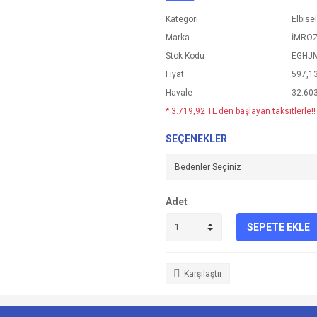
Kategori
Elbise
Marka
İMRO
Stok Kodu
EGHJ
Fiyat
597,1
Havale
32.603
* 3.719,92 TL den başlayan taksitlerle!!
SEÇENEKLER
Adet
SEPETE EKLE
Karşılaştır