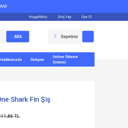
ANI!
Hoşgeldiniz
Giriş Yap
Üye Ol
ARA
Sepetiniz
Online Ödeme
Hakkımızda
İletişim
Sistemi
ne Shark Fin Şiş
411,86 TL