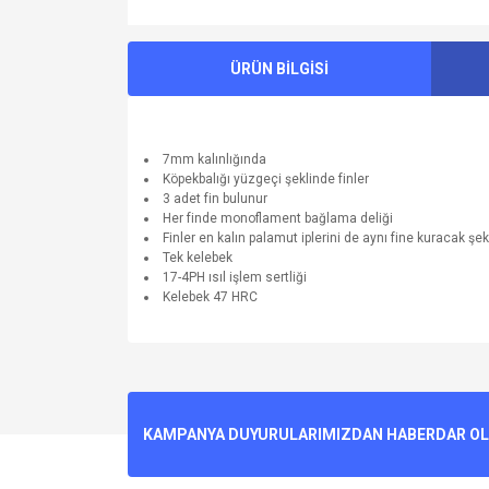
ÜRÜN BİLGİSİ
7mm kalınlığında
Köpekbalığı yüzgeçi şeklinde finler
3 adet fin bulunur
Her finde monoflament bağlama deliği
Finler en kalın palamut iplerini de aynı fine kuracak şe
Tek kelebek
17-4PH ısıl işlem sertliği
Kelebek 47 HRC
Bu ürünün fiyat bilgisi, resim, ürün açıklamalarında v
Görüş ve önerileriniz için teşekkür ederiz.
Ürün resmi kalitesiz, bozuk veya görüntülenemiyo
KAMPANYA DUYURULARIMIZDAN HABERDAR OLMA
Ürün açıklamasında eksik bilgiler bulunuyor.