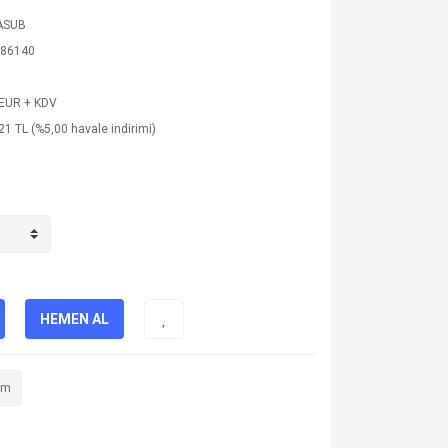
ASUB
86140
 EUR + KDV
21 TL (%5,00 havale indirimi)
HEMEN AL
im