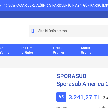
T 15:30'a KADAR VERECEĞİNİZ SİPARİŞLER İÇİN AYNI GÜN KARGO İMK
En
İndirimli
Fırsat
Outlet
Yeniler
Ürünler
Ürünleri
Ürünler
SPORASUB
Sporasub America O
3.241,27 TL
%5
3.
Kategori
Şişler