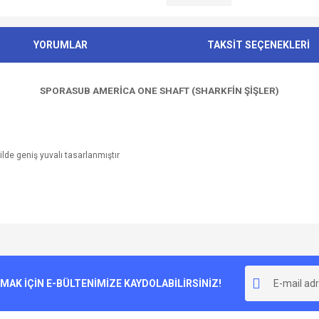
YORUMLAR
TAKSİT SEÇENEKLERİ
SPORASUB AMERİCA ONE SHAFT (SHARKFİN ŞİŞLER)
kilde geniş yuvalı tasarlanmıştır
e diğer konularda yetersiz gördüğünüz noktaları öneri formunu kullanarak tarafımı
Bu ürüne ilk yorumu siz yapın!
r.
K İÇİN E-BÜLTENİMİZE KAYDOLABİLİRSİNİZ!
Yorum Yaz