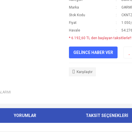
Marka
GARM
Stok Kodu
CKNT
Fiyat
1.050
Havale
54.276
* 6.192,60 TL den başlayan taksitlerle!!
GELİNCE HABER VER
Karşılaştır
ALARMI
YORUMLAR
TAKSİT SEÇENEKLERİ