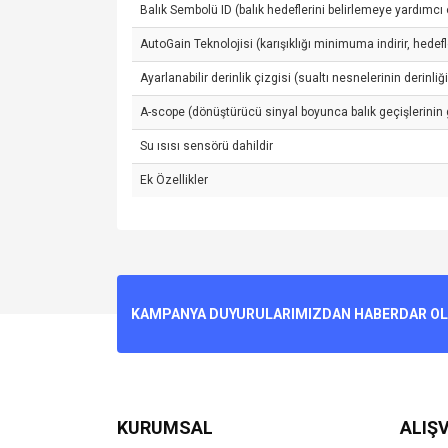
Balık Sembolü ID (balık hedeflerini belirlemeye yardımcı 
AutoGain Teknolojisi (karışıklığı minimuma indirir, hede
Ayarlanabilir derinlik çizgisi (sualtı nesnelerinin derinliği
A-scope (dönüştürücü sinyal boyunca balık geçişlerinin
Su ısısı sensörü dahildir
Ek Özellikler
Bu ürünün fiyat bilgisi, resim, ürün açıklamalarında v
Görüş ve önerileriniz için teşekkür ederiz.
Ürün resmi kalitesiz, bozuk veya görüntülenemiyo
KAMPANYA DUYURULARIMIZDAN HABERDAR OLMA
Ürün açıklamasında eksik bilgiler bulunuyor.
Ürün bilgilerinde hatalar bulunuyor.
Ürün fiyatı diğer sitelerden daha pahalı.
Bu ürüne benzer farklı alternatifler olmalı.
KURUMSAL
ALIŞV