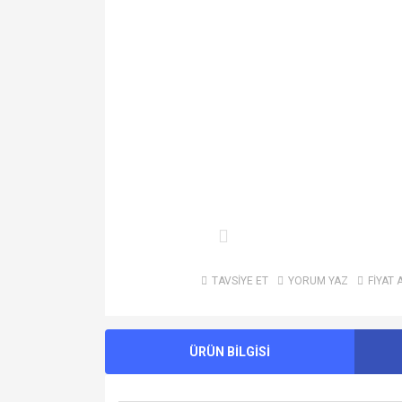
TAVSİYE ET
YORUM YAZ
FİYAT 
ÜRÜN BİLGİSİ