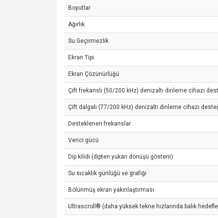
Boyutlar
Ağırlık
Su Geçirmezlik
Ekran Tipi
Ekran Çözünürlüğü
Çift frekanslı (50/200 kHz) denizaltı dinleme cihazı des
Çift dalgalı (77/200 kHz) denizaltı dinleme cihazı deste
Desteklenen frekanslar
Verici gücü
Dip kilidi (dipten yukarı dönüşü gösterir)
Su sıcaklık günlüğü ve grafiği
Bölünmüş ekran yakınlaştırması
Ultrascroll® (daha yüksek tekne hızlarında balık hedefler