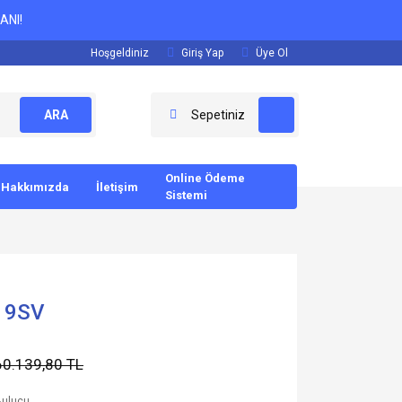
ANI!
Hoşgeldiniz
Giriş Yap
Üye Ol
ARA
Sepetiniz
Online Ödeme
Hakkımızda
İletişim
Sistemi
d 9SV
60.139,80 TL
Bulucu