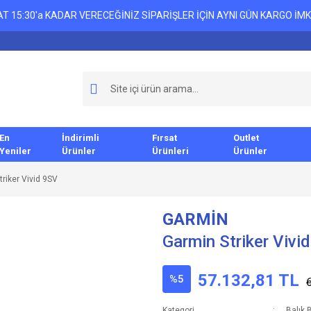
T 15:30'a KADAR VERECEĞİNİZ SİPARİŞLER İÇİN AYNI GÜN KARGO İMK
En
İndirimli
Fırsat
Outlet
Yeniler
Ürünler
Ürünleri
Ürünler
riker Vivid 9SV
GARMİN
Garmin Striker Vivi
57.132,81 TL
%5
Kategori
Balık 