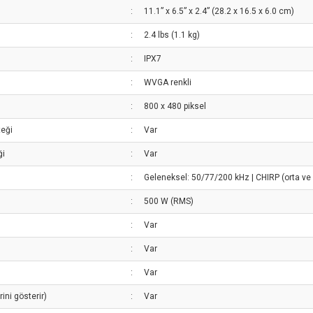
:
11.1” x 6.5” x 2.4” (28.2 x 16.5 x 6.0 cm)
:
2.4 lbs (1.1 kg)
:
IPX7
:
WVGA renkli
:
800 x 480 piksel
teği
:
Var
ği
:
Var
:
Geleneksel: 50/77/200 kHz | CHIRP (orta v
:
500 W (RMS)
:
Var
:
Var
:
Var
ini gösterir)
:
Var