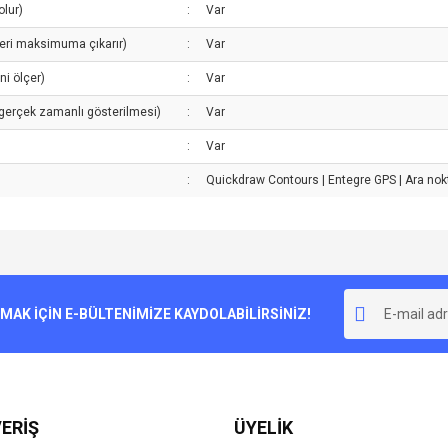
olur)
:
Var
fleri maksimuma çıkarır)
:
Var
ni ölçer)
:
Var
 gerçek zamanlı gösterilmesi)
:
Var
:
Var
:
Quickdraw Contours | Entegre GPS | Ara nokt
e diğer konularda yetersiz gördüğünüz noktaları öneri formunu kullanarak tarafımı
Bu ürüne ilk yorumu siz yapın!
r.
K İÇİN E-BÜLTENİMİZE KAYDOLABİLİRSİNİZ!
Yorum Yaz
ERİŞ
ÜYELİK