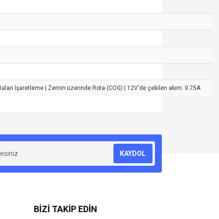
aları İşaretleme | Zemin üzerinde Rota (COG) | 12V'de çekilen akım: 0.75A
za iletebilirsiniz.
KAYDOL
BİZİ TAKİP EDİN