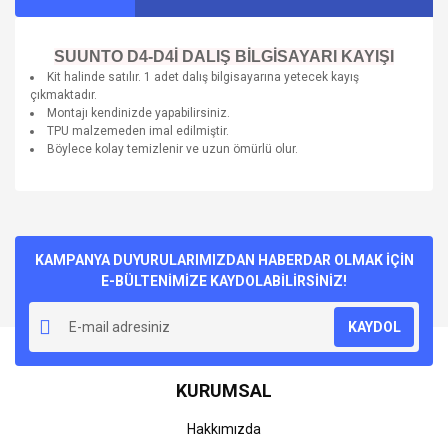
SUUNTO D4-D4İ DALIŞ BİLGİSAYARI KAYIŞI
Kit halinde satılır. 1 adet dalış bilgisayarına yetecek kayış
çıkmaktadır.
Montajı kendinizde yapabilirsiniz.
TPU malzemeden imal edilmiştir.
Böylece kolay temizlenir ve uzun ömürlü olur.
Bu ürünün fiyat bilgisi, resim, ürün açıklamalarında ve diğer
konularda yetersiz gördüğünüz noktaları öneri formunu
Bu ürüne ilk yorumu siz yapın!
kullanarak tarafımıza iletebilirsiniz.
Görüş ve önerileriniz için teşekkür ederiz.
KAMPANYA DUYURULARIMIZDAN HABERDAR OLMAK İÇİN
E-BÜLTENİMİZE KAYDOLABİLİRSİNİZ!
Yorum Yaz
Ürün resmi kalitesiz, bozuk veya görüntülenemiyor.
KAYDOL
Ürün açıklamasında eksik bilgiler bulunuyor.
Ürün bilgilerinde hatalar bulunuyor.
KURUMSAL
Ürün fiyatı diğer sitelerden daha pahalı.
Bu ürüne benzer farklı alternatifler olmalı.
Hakkımızda