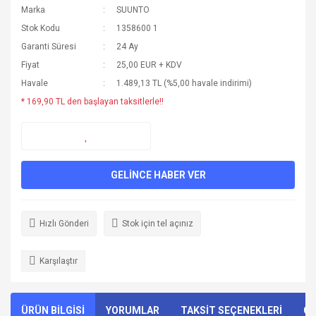
Marka
SUUNTO
Stok Kodu
1358600 1
Garanti Süresi
24 Ay
Fiyat
25,00 EUR + KDV
Havale
1.489,13 TL (%5,00 havale indirimi)
* 169,90 TL den başlayan taksitlerle!!
GELİNCE HABER VER
Hızlı Gönderi
Stok için tel açınız
Karşılaştır
ÜRÜN BİLGİSİ
YORUMLAR
TAKSİT SEÇENEKLERİ
ÖN