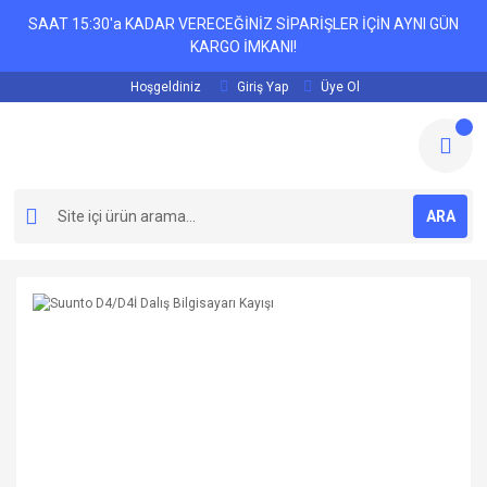
SAAT 15:30'a KADAR VERECEĞİNİZ SİPARİŞLER İÇİN AYNI GÜN
KARGO İMKANI!
Hoşgeldiniz
Giriş Yap
Üye Ol
ARA