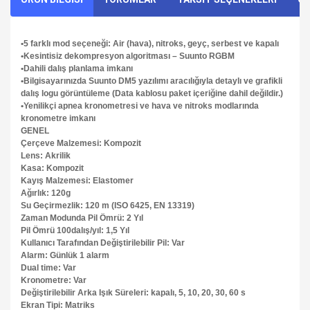
•
5 farklı mod seçeneği: Air (hava), nitroks, geyç, serbest ve kapalı
•
Kesintisiz dekompresyon algoritması – Suunto RGBM
•
Dahili dalış planlama imkanı
•
Bilgisayarınızda Suunto DM5 yazılımı aracılığıyla detaylı ve grafikli
dalış logu görüntüleme (Data kablosu paket içeriğine dahil değildir.)
•
Yenilikçi apnea kronometresi ve hava ve nitroks modlarında
kronometre imkanı
GENEL
Çerçeve Malzemesi: Kompozit
Lens: Akrilik
Kasa: Kompozit
Kayış Malzemesi: Elastomer
Ağırlık: 120g
Su Geçirmezlik: 120 m (ISO 6425, EN 13319)
Zaman Modunda Pil Ömrü: 2 Yıl
Pil Ömrü 100dalış/yıl: 1,5 Yıl
Kullanıcı Tarafından Değiştirilebilir Pil: Var
Alarm: Günlük 1 alarm
Dual time: Var
Kronometre: Var
Değiştirilebilir Arka Işık Süreleri: kapalı, 5, 10, 20, 30, 60 s
Ekran Tipi: Matriks