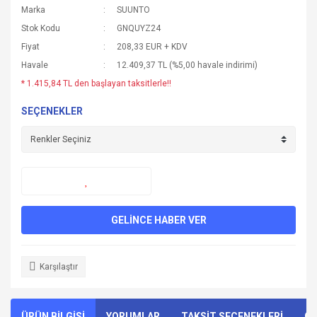
Marka
SUUNTO
Stok Kodu
GNQUYZ24
Fiyat
208,33 EUR + KDV
Havale
12.409,37 TL (%5,00 havale indirimi)
* 1.415,84 TL den başlayan taksitlerle!!
SEÇENEKLER
GELİNCE HABER VER
Karşılaştır
ÜRÜN BİLGİSİ
YORUMLAR
TAKSİT SEÇENEKLERİ
ÖN