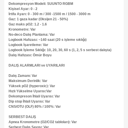
Dekompresyon Modeli: SUUNTO RGBM
Kişisel Ayar: 0 - 2
İrtifa Ayarı: 0 - 300 m / 300 -1500 m / 1500 - 3000 m
Gaz: 1 gaza kadar (Oksijen 21 - 50%)
Gaz maks pO2: 1.2 - 1.6
Kronometre: Var
No-deco Dalış Planlama: Var
Logbook Hafızası: ~140 saat (20 s işleme sıklığı)
Logbook İşaretleme: Var
Logbook İşleme Sıklığı: 10, 20, 30, 60 s (1, 2, 5 s serbest dalışta)
Dalış Hafızası: Ömür Boyu
DALIŞ ALARMLARI ve UYARILARI
Dalış Zamanı: Var
Maksimum Derinlik: Var
Yüksek pO2 (hyperoxic): Var
Hızlı Yükselme Uyarısı:Var
Dekompreson İhlali Uyarısı: Var
Dip stop İhlali Uyarısı: Var
CNS/OTU (OLF) 80% / 100%: Var
SERBEST DALIŞ
Apnea Kronometre (O2/CO2 tabloları): Var
Serbest Dalış Sayısı: Var