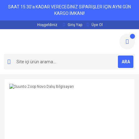
SAAT 15:30'a KADAR VERECEĞİNİZ SİPARİŞLER İÇİN AYNI GÜN
KARGO İMKANI!
Hoşgeldiniz
Giriş Yap
Üye Ol
ARA