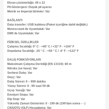
Ekran çözünürlüğü: 49 x 22
Pil Göstergesi: Düşük pil uyarısı
Metrik ve Imperial birimler: Var
BAĞLANTI
Data transfer: USB kablosu (Paket içeriğine dahil değildir.)
Movescount ile Uyumluluk: Var
DM5 ile Uyumluluk: Var
FİZİKSEL ÖZELLİKLER
Çalışma Sıcaklığı: 0° C - +40° C / +32° F - +104° F
Depolama Sıcaklığı: -20 ° C - +50 ° C / -4° F - +122° F
DALIŞ FONKSİYONLARI
Maksimum Çalışma Derinliği (EN 13319): 80 m
Nitroks (ve hava): Var
Serbest Dalış: Var
Geyç: Var
Dalış Süresi: 0 – 999 dakika
Yüzey Süresi: 0 - 99 saat 59 dk
Uçuş Yasağı: Var
Emniyet Stopu: Var
Dip Stop: Var
Yükseliş Zaman Gösterimi: 0 - 199 dk (199’dan sonra - - )
CNS/OTU (OLF) Hesaplama: Var