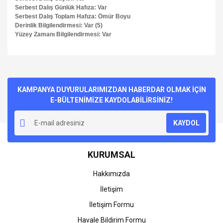
Serbest Dalış Günlük Hafıza: Var
Serbest Dalış Toplam Hafıza: Ömür Boyu
Derinlik Bilgilendirmesi: Var (5)
Yüzey Zamanı Bilgilendirmesi: Var
Bu ürünün fiyat bilgisi, resim, ürün açıklamalarında ve diğer
konularda yetersiz gördüğünüz noktaları öneri formunu
Bu ürüne ilk yorumu siz yapın!
kullanarak tarafımıza iletebilirsiniz.
Görüş ve önerileriniz için teşekkür ederiz.
KAMPANYA DUYURULARIMIZDAN HABERDAR OLMAK İÇİN
E-BÜLTENİMİZE KAYDOLABİLİRSİNİZ!
Yorum Yaz
Ürün resmi kalitesiz, bozuk veya görüntülenemiyor.
KAYDOL
Ürün açıklamasında eksik bilgiler bulunuyor.
Ürün bilgilerinde hatalar bulunuyor.
KURUMSAL
Ürün fiyatı diğer sitelerden daha pahalı.
Bu ürüne benzer farklı alternatifler olmalı.
Hakkımızda
İletişim
İletişim Formu
Havale Bildirim Formu