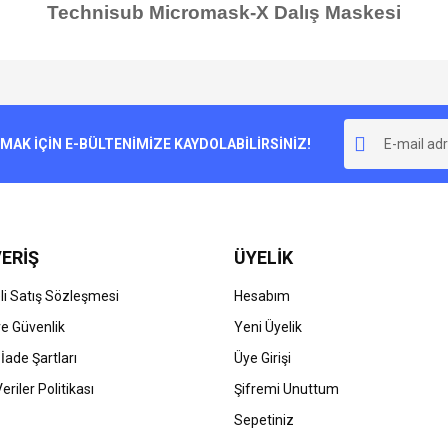
Technisub Micromask-X Dalış Maskesi
e diğer konularda yetersiz gördüğünüz noktaları öneri formunu kullanarak tarafımı
Bu ürüne ilk yorumu siz yapın!
r.
K İÇİN E-BÜLTENİMİZE KAYDOLABİLİRSİNİZ!
Yorum Yaz
ERİŞ
ÜYELİK
i Satış Sözleşmesi
Hesabım
 ve Güvenlik
Yeni Üyelik
 İade Şartları
Üye Girişi
Gönder
Veriler Politikası
Şifremi Unuttum
Sepetiniz