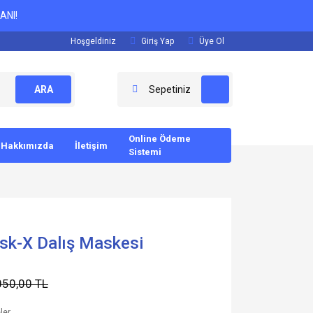
ANI!
Hoşgeldiniz
Giriş Yap
Üye Ol
ARA
Sepetiniz
Online Ödeme
Hakkımızda
İletişim
Sistemi
sk-X Dalış Maskesi
050,00 TL
ler