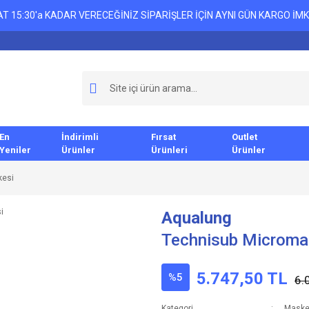
T 15:30'a KADAR VERECEĞİNİZ SİPARİŞLER İÇİN AYNI GÜN KARGO İMK
En
İndirimli
Fırsat
Outlet
Yeniler
Ürünler
Ürünleri
Ürünler
kesi
Aqualung
Technisub Microma
5.747,50 TL
%5
6.
Kategori
Maske