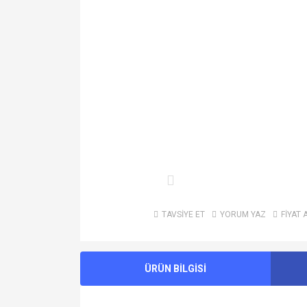
TAVSİYE ET
YORUM YAZ
FİYAT 
ÜRÜN BİLGİSİ