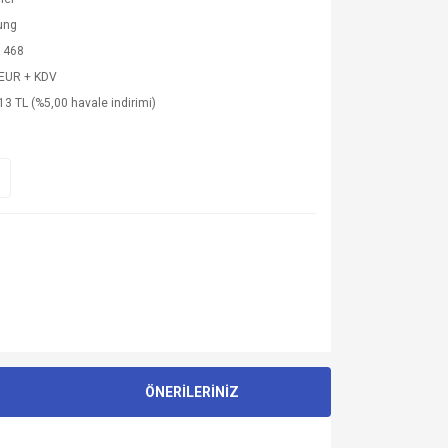
ung
1468
 EUR + KDV
13 TL (%5,00 havale indirimi)
ÖNERİLERİNİZ