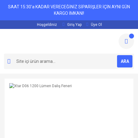
SAAT 15:30'a KADAR VERECEĞİNİZ SİPARİŞLER İÇİN AYNI GÜN
KARGO İMKANI!
Hoşgeldiniz
Giriş Yap
Üye Ol
ARA