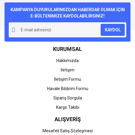
Bu ürüne ilk yorumu siz yapın!
kullanarak tarafımıza iletebilirsiniz.
Görüş ve önerileriniz için teşekkür ederiz.
KAMPANYA DUYURULARIMIZDAN HABERDAR OLMAK İÇİN
E-BÜLTENİMİZE KAYDOLABİLİRSİNİZ!
Yorum Yaz
Ürün resmi kalitesiz, bozuk veya görüntülenemiyor.
KAYDOL
Ürün açıklamasında eksik bilgiler bulunuyor.
Ürün bilgilerinde hatalar bulunuyor.
KURUMSAL
Ürün fiyatı diğer sitelerden daha pahalı.
Bu ürüne benzer farklı alternatifler olmalı.
Hakkımızda
İletişim
İletişim Formu
Havale Bildirim Formu
Gönder
Sipariş Sorgula
Kargo Takibi
ALIŞVERİŞ
Mesafeli Satış Sözleşmesi