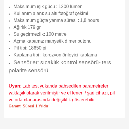
Maksimum ışık gücü : 1200 lümen
Kullanım alanı: su altı fotoğraf çekimi
Maksimum güçte yanma süresi : 1,8 hours
Ağırlık:179 gr
Su geçirmezlik: 100 metre
Açma kapama: manyetik dimer butonu
Pil tipi: 18650 pil
Kaplama tipi : korozyon önleyici kaplama
Sensörler: sıcaklık kontrol sensörü- ters
polarite sensörü
Uyarı
: Lab test yukarıda bahsedilen parametreler
yaklaşık olarak verilmiştir ve el feneri / şarj cihazı, pil
ve ortamlar arasında değişiklik gösterebilir
Garanti Süresi 1 Yıldır!
Bu ürünün fiyat bilgisi, resim, ürün açıklamalarında ve diğer
konularda yetersiz gördüğünüz noktaları öneri formunu