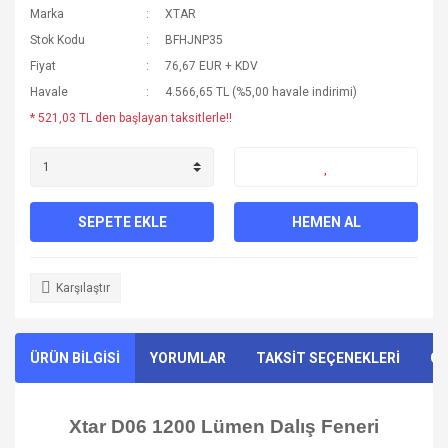
Marka
XTAR
Stok Kodu
BFHJNP35
Fiyat
76,67 EUR + KDV
Havale
4.566,65 TL (%5,00 havale indirimi)
* 521,03 TL den başlayan taksitlerle!!
SEPETE EKLE
HEMEN AL
Karşılaştır
ÜRÜN BİLGİSİ
YORUMLAR
TAKSİT SEÇENEKLERİ
ÖN
Xtar D06 1200 Lümen Dalış Feneri