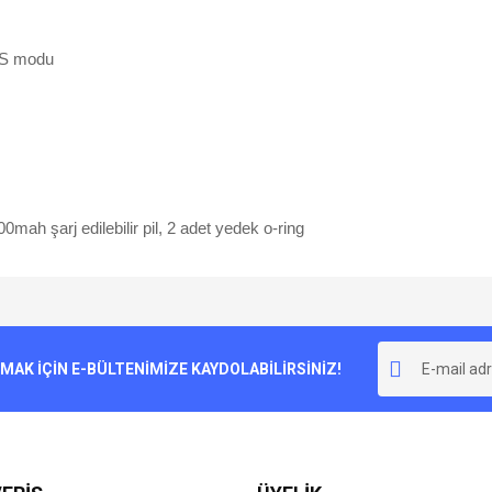
SOS modu
00mah şarj edilebilir pil, 2 adet yedek o-ring
e diğer konularda yetersiz gördüğünüz noktaları öneri formunu kullanarak tarafımı
Bu ürüne ilk yorumu siz yapın!
r.
K İÇİN E-BÜLTENİMİZE KAYDOLABİLİRSİNİZ!
Yorum Yaz