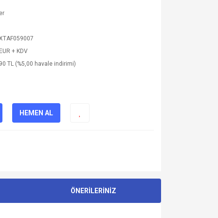
er
.XTAF059007
 EUR + KDV
90 TL (%5,00 havale indirimi)
HEMEN AL
ÖNERİLERİNİZ