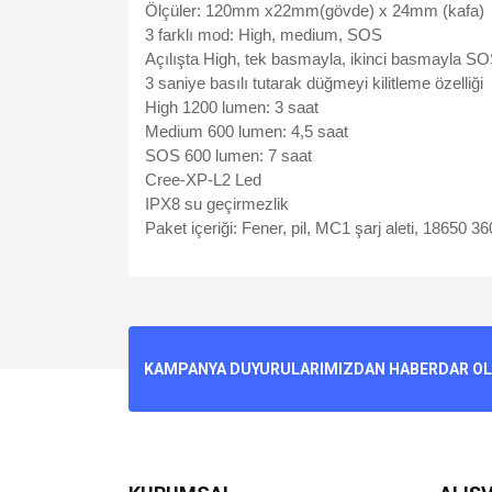
Ölçüler: 120mm x22mm(gövde) x 24mm (kafa)
3 farklı mod: High, medium, SOS
Açılışta High, tek basmayla, ikinci basmayla 
3 saniye basılı tutarak düğmeyi kilitleme özelliği
High 1200 lumen: 3 saat
Medium 600 lumen: 4,5 saat
SOS 600 lumen: 7 saat
Cree-XP-L2 Led
IPX8 su geçirmezlik
Paket içeriği: Fener, pil, MC1 şarj aleti, 18650 36
Bu ürünün fiyat bilgisi, resim, ürün açıklamalarında v
Görüş ve önerileriniz için teşekkür ederiz.
Ürün resmi kalitesiz, bozuk veya görüntülenemiyo
KAMPANYA DUYURULARIMIZDAN HABERDAR OLMA
Ürün açıklamasında eksik bilgiler bulunuyor.
Ürün bilgilerinde hatalar bulunuyor.
Ürün fiyatı diğer sitelerden daha pahalı.
Bu ürüne benzer farklı alternatifler olmalı.