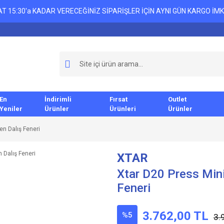
T 15:30'a KADAR VERECEĞİNİZ SİPARİŞLER İÇİN AYNI GÜN KARGO İMK
En
İndirimli
Fırsat
Outlet
Yeniler
Ürünler
Ürünleri
Ürünler
n Dalış Feneri
XTAR
Xtar D20 Press Min
Feneri
3.762,00 TL
%5
3.