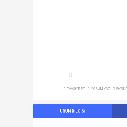
TAVSİYE ET
YORUM YAZ
FİYAT 
ÜRÜN BİLGİSİ