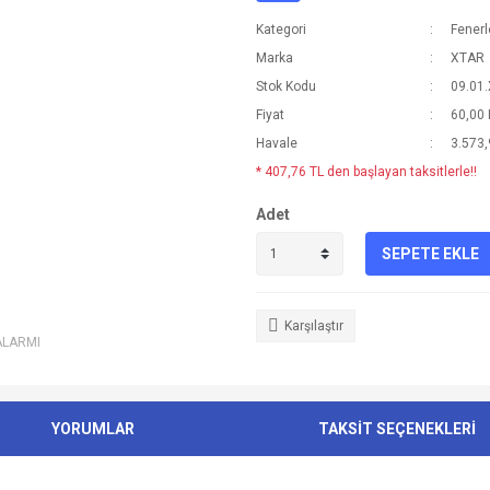
Kategori
Fenerl
Marka
XTAR
Stok Kodu
09.01
Fiyat
60,00
Havale
3.573,
* 407,76 TL den başlayan taksitlerle!!
Adet
SEPETE EKLE
Karşılaştır
ALARMI
YORUMLAR
TAKSİT SEÇENEKLERİ