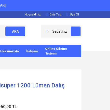
ANI!
Hoşgeldiniz
Giriş Yap
Üye Ol
ARA
Sepetiniz
Online Ödeme
Hakkımızda
İletişim
Sistemi
isuper 1200 Lümen Dalış
960,00 TL