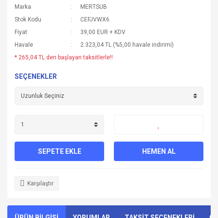
Marka
MERTSUB
Stok Kodu
CEFJVWX6
Fiyat
39,00 EUR + KDV
Havale
2.323,04 TL (%5,00 havale indirimi)
* 265,04 TL den başlayan taksitlerle!!
SEÇENEKLER
SEPETE EKLE
HEMEN AL
Karşılaştır
ÜRÜN BİLGİSİ
YORUMLAR
TAKSİT SEÇENEKLERİ
ÖN