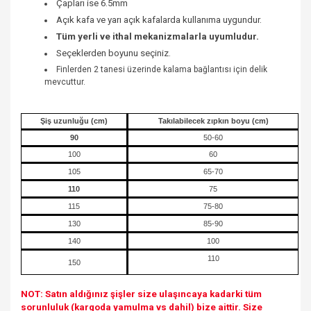
Çapları ise 6.5mm
Açık kafa ve yarı açık kafalarda kullanıma uygundur.
Tüm yerli ve ithal mekanizmalarla uyumludur.
S
eç
eklerden boyunu seçiniz.
Finlerden 2 tanesi üzerinde kalama bağlantısı için delik
mevcuttur.
Şiş uzunluğu (cm)
Takılabilecek zıpkın boyu (cm)
90
50-60
100
60
105
65-70
110
75
115
75-80
130
85-90
140
100
110
150
NOT: Satın aldığınız şişler size ulaşıncaya kadarki tüm
sorunluluk (kargoda yamulma vs dahil) bize aittir. Size