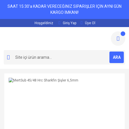
SAAT 15:30'a KADAR VERECEĞİNİZ SİPARİŞLER İÇİN AYNI GÜN
KARGO İMKANI!
Hoşgeldiniz
Giriş Yap
Üye Ol
ARA