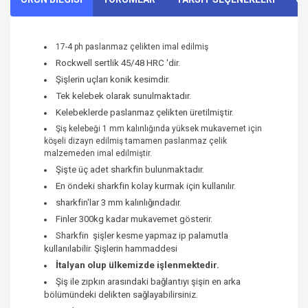
17-4 ph paslanmaz çelikten imal edilmiş
Rockwell sertlik 45/48 HRC 'dir.
Şişlerin uçları konik kesimdir.
Tek kelebek olarak sunulmaktadır.
Kelebeklerde paslanmaz çelikten üretilmiştir.
Şiş kelebeği 1 mm kalınlığında yüksek mukavemet için
köşeli dizayn edilmiş tamamen paslanmaz çelik
malzemeden imal edilmiştir.
Şişte üç adet sharkfin bulunmaktadır.
En öndeki sharkfin kolay kurmak için kullanılır.
sharkfin'lar 3 mm kalınlığındadır.
Finler 300kg kadar mukavemet gösterir.
Sharkfin şişler kesme yapmaz ip palamutla
kullanılabilir. Şişlerin hammaddesi
İtalyan olup ülkemizde işlenmektedir.
Şiş ile zıpkın arasındaki bağlantıyı şişin en arka
bölümündeki delikten sağlayabilirsiniz.