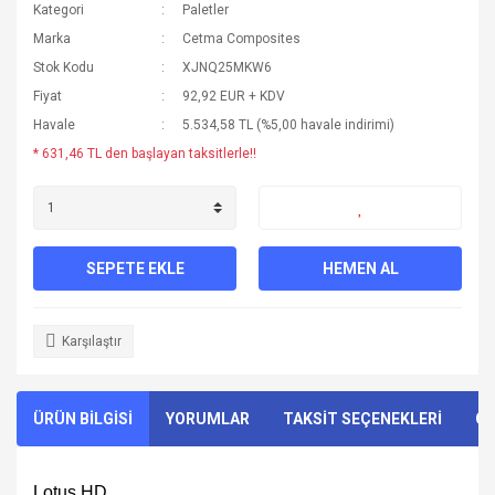
Kategori
Paletler
Marka
Cetma Composites
Stok Kodu
XJNQ25MKW6
Fiyat
92,92 EUR + KDV
Havale
5.534,58 TL (%5,00 havale indirimi)
* 631,46 TL den başlayan taksitlerle!!
SEPETE EKLE
HEMEN AL
Karşılaştır
ÜRÜN BİLGİSİ
YORUMLAR
TAKSİT SEÇENEKLERİ
ÖN
Lotus HD