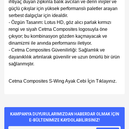
ihtiyaç duyan zıpkınla balık avcıları ve derin inişler ve
güçlü çıkışlar için yüksek performanslı paletler arayan
serbest dalgıçlar için idealdir.
- Özgün Tasarım: Lotus HD, göz alıcı parlak kırmızı
rengi ve siyah Cetma Composites logosuyla öne
çıkıyor; bu kombinasyon gözden kaçmayacak ve
dinamizmi ile anında performansı iletiyor.
- Cetma Composites Güvenilirliği: Sağlamlık ve
dayanıklılık artırılarak güvenilir ve uzun ömürlü bir ürün
sağlanmıştır.
Cetma Composites S-Wing Ayak Cebi İçin Tıklayınız.
Bu ürünün fiyat bilgisi, resim, ürün açıklamalarında ve diğer
konularda yetersiz gördüğünüz noktaları öneri formunu
Bu ürüne ilk yorumu siz yapın!
kullanarak tarafımıza iletebilirsiniz.
Görüş ve önerileriniz için teşekkür ederiz.
KAMPANYA DUYURULARIMIZDAN HABERDAR OLMAK İÇİN
E-BÜLTENİMİZE KAYDOLABİLİRSİNİZ!
Yorum Yaz
Ürün resmi kalitesiz, bozuk veya görüntülenemiyor.