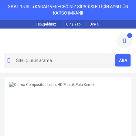
SAAT 15:30'a KADAR VERECEĞİNİZ SİPARİŞLER İÇİN AYNI GÜN
KARGO İMKANI!
Hoşgeldiniz
Giriş Yap
Üye Ol
ARA