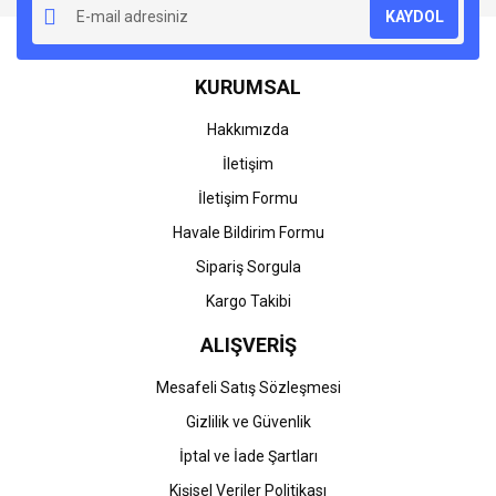
KAYDOL
Ürün açıklamasında eksik bilgiler bulunuyor.
Ürün bilgilerinde hatalar bulunuyor.
KURUMSAL
Ürün fiyatı diğer sitelerden daha pahalı.
Bu ürüne benzer farklı alternatifler olmalı.
Hakkımızda
İletişim
İletişim Formu
Havale Bildirim Formu
Gönder
Sipariş Sorgula
Kargo Takibi
ALIŞVERİŞ
Mesafeli Satış Sözleşmesi
Gizlilik ve Güvenlik
İptal ve İade Şartları
Kişisel Veriler Politikası