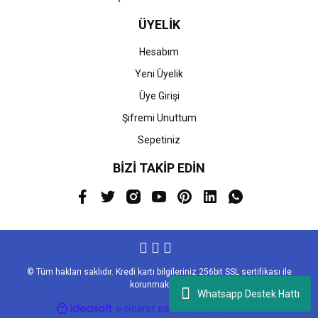
ÜYELİK
Hesabım
Yeni Üyelik
Üye Girişi
Şifremi Unuttum
Sepetiniz
BİZİ TAKİP EDİN
© Tüm hakları saklıdır. Kredi kartı bilgileriniz 256bit SSL sertifikası ile
korunmaktadır.
Whatsapp Destek Hattı
ile
ideasoft
e-