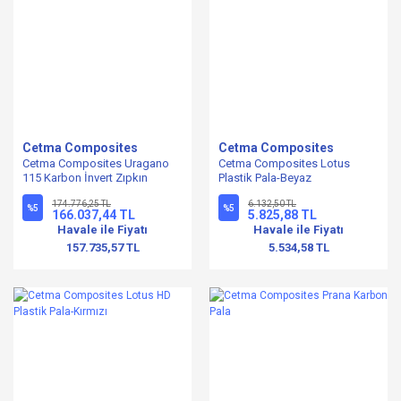
Cetma Composites
Cetma Composites
Cetma Composites Uragano
Cetma Composites Lotus
115 Karbon İnvert Zıpkın
Plastik Pala-Beyaz
174.776,25 TL
6.132,50 TL
%5
%5
166.037,44 TL
5.825,88 TL
Havale ile Fiyatı
Havale ile Fiyatı
157.735,57 TL
5.534,58 TL