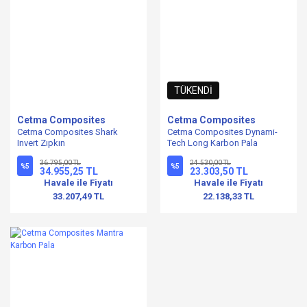
TÜKENDİ
Cetma Composites
Cetma Composites
Cetma Composites Shark
Cetma Composites Dynami-
Invert Zıpkın
Tech Long Karbon Pala
36.795,00 TL
24.530,00 TL
%5
%5
34.955,25 TL
23.303,50 TL
Havale ile Fiyatı
Havale ile Fiyatı
33.207,49 TL
22.138,33 TL