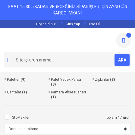
SAAT 15:30'a KADAR VERECEĞİNİZ SİPARİŞLER İÇİN AYNI GÜN
KARGO İMKANI!
Hoşgeldiniz
Giriş Yap
Üye Ol
ARA
Paletler
(9)
Palet Yedek Parça
Zıpkınlar
(3)
(3)
Çantalar
(1)
Kamera Aksesuarları
(1)
Stoktakiler
Toplam 17 ürün