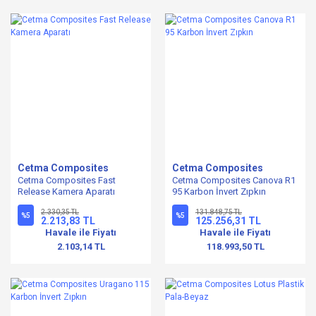
Cetma Composites
Cetma Composites
Cetma Composites Fast
Cetma Composites Canova R1
Release Kamera Aparatı
95 Karbon İnvert Zıpkın
2.330,35 TL
131.848,75 TL
%5
%5
2.213,83 TL
125.256,31 TL
Havale ile Fiyatı
Havale ile Fiyatı
2.103,14 TL
118.993,50 TL