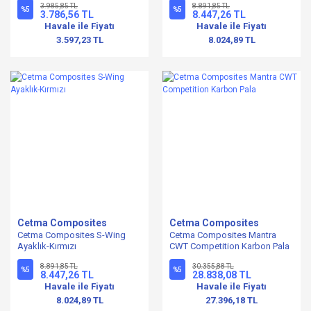
3.985,85 TL
8.891,85 TL
%5
%5
3.786,56 TL
8.447,26 TL
Havale ile Fiyatı
Havale ile Fiyatı
3.597,23 TL
8.024,89 TL
Cetma Composites
Cetma Composites
Cetma Composites S-Wing
Cetma Composites Mantra
Ayaklık-Kırmızı
CWT Competition Karbon Pala
8.891,85 TL
30.355,88 TL
%5
%5
8.447,26 TL
28.838,08 TL
Havale ile Fiyatı
Havale ile Fiyatı
8.024,89 TL
27.396,18 TL