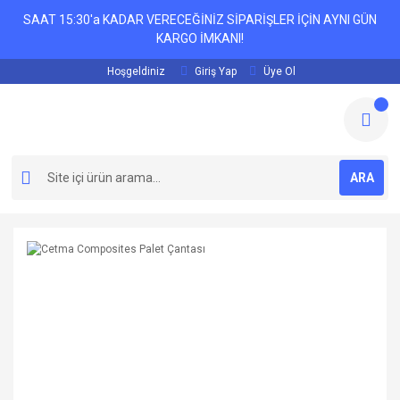
SAAT 15:30'a KADAR VERECEĞİNİZ SİPARİŞLER İÇİN AYNI GÜN
KARGO İMKANI!
Hoşgeldiniz
Giriş Yap
Üye Ol
ARA