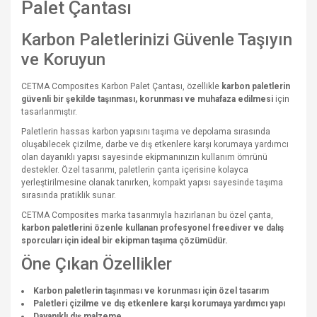
Palet Çantası
Karbon Paletlerinizi Güvenle Taşıyın
ve Koruyun
CETMA Composites Karbon Palet Çantası, özellikle
karbon paletlerin
güvenli bir şekilde taşınması, korunması ve muhafaza edilmesi
için
tasarlanmıştır.
Paletlerin hassas karbon yapısını taşıma ve depolama sırasında
oluşabilecek çizilme, darbe ve dış etkenlere karşı korumaya yardımcı
olan dayanıklı yapısı sayesinde ekipmanınızın kullanım ömrünü
destekler. Özel tasarımı, paletlerin çanta içerisine kolayca
yerleştirilmesine olanak tanırken, kompakt yapısı sayesinde taşıma
sırasında pratiklik sunar.
CETMA Composites marka tasarımıyla hazırlanan bu özel çanta,
karbon paletlerini özenle kullanan profesyonel freediver ve dalış
sporcuları için ideal bir ekipman taşıma çözümüdür.
Öne Çıkan Özellikler
Karbon paletlerin taşınması ve korunması için özel tasarım
Paletleri çizilme ve dış etkenlere karşı korumaya yardımcı yapı
Dayanıklı dış malzeme