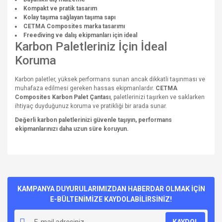
Kompakt ve pratik tasarım
Kolay taşıma sağlayan taşıma sapı
CETMA Composites marka tasarımı
Freediving ve dalış ekipmanları için ideal
Karbon Paletleriniz İçin İdeal
Koruma
Karbon paletler, yüksek performans sunan ancak dikkatli taşınması ve
muhafaza edilmesi gereken hassas ekipmanlardır.
CETMA
Composites Karbon Palet Çantası
, paletlerinizi taşırken ve saklarken
ihtiyaç duyduğunuz koruma ve pratikliği bir arada sunar.
Değerli karbon paletlerinizi güvenle taşıyın, performans
ekipmanlarınızı daha uzun süre koruyun.
Bu ürünün fiyat bilgisi, resim, ürün açıklamalarında ve diğer
konularda yetersiz gördüğünüz noktaları öneri formunu
Bu ürüne ilk yorumu siz yapın!
kullanarak tarafımıza iletebilirsiniz.
Görüş ve önerileriniz için teşekkür ederiz.
KAMPANYA DUYURULARIMIZDAN HABERDAR OLMAK İÇİN
E-BÜLTENİMİZE KAYDOLABİLİRSİNİZ!
Yorum Yaz
Ürün resmi kalitesiz, bozuk veya görüntülenemiyor.
KAYDOL