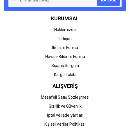
Ürün açıklamasında eksik bilgiler bulunuyor.
Ürün bilgilerinde hatalar bulunuyor.
KURUMSAL
Ürün fiyatı diğer sitelerden daha pahalı.
Bu ürüne benzer farklı alternatifler olmalı.
Hakkımızda
İletişim
İletişim Formu
Havale Bildirim Formu
Gönder
Sipariş Sorgula
Kargo Takibi
ALIŞVERİŞ
Mesafeli Satış Sözleşmesi
Gizlilik ve Güvenlik
İptal ve İade Şartları
Kişisel Veriler Politikası