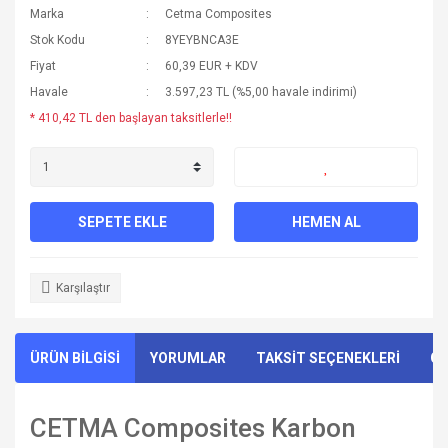
Marka
Cetma Composites
Stok Kodu
8YEYBNCA3E
Fiyat
60,39 EUR + KDV
Havale
3.597,23 TL (%5,00 havale indirimi)
* 410,42 TL den başlayan taksitlerle!!
SEPETE EKLE
HEMEN AL
Karşılaştır
ÜRÜN BİLGİSİ
YORUMLAR
TAKSİT SEÇENEKLERİ
ÖN
CETMA Composites Karbon