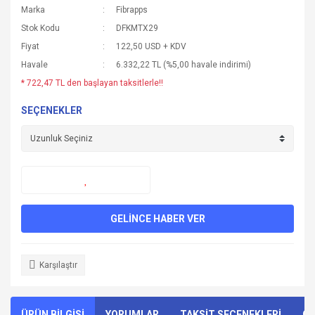
Marka
Fibrapps
Stok Kodu
DFKMTX29
Fiyat
122,50 USD + KDV
Havale
6.332,22 TL (%5,00 havale indirimi)
* 722,47 TL den başlayan taksitlerle!!
SEÇENEKLER
GELİNCE HABER VER
Karşılaştır
ÜRÜN BİLGİSİ
YORUMLAR
TAKSİT SEÇENEKLERİ
ÖN