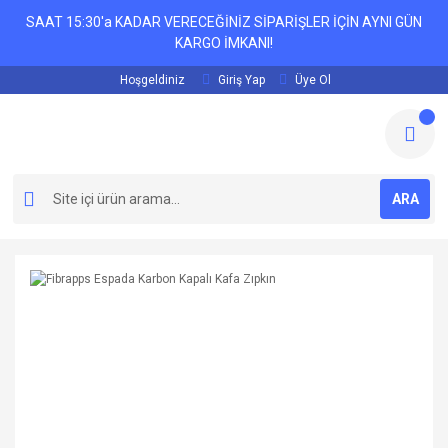
SAAT 15:30'a KADAR VERECEĞİNİZ SİPARİŞLER İÇİN AYNI GÜN
KARGO İMKANI!
Hoşgeldiniz
Giriş Yap
Üye Ol
ARA