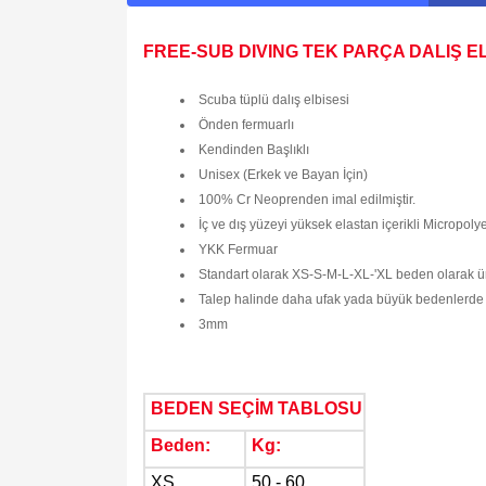
FREE-SUB DIVING TEK PARÇA DALIŞ E
Scuba tüplü dalış elbisesi
Önden fermuarlı
Kendinden Başlıklı
Unisex (Erkek ve Bayan İçin)
100% Cr Neoprenden imal edilmiştir.
İç ve dış yüzeyi yüksek elastan içerikli Micropolyes
YKK Fermuar
Standart olarak XS-S-M-L-XL-'XL beden olarak ür
Talep halinde daha ufak yada büyük bedenlerde 
3mm
BEDEN SEÇİM TABLOSU
Beden:
Kg:
XS
50 - 60