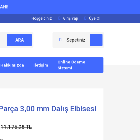
ANI!
Hoşgeldiniz
Giriş Yap
Üye Ol
ARA
Sepetiniz
Online Ödeme
Hakkımızda
İletişim
Sistemi
Parça 3,00 mm Dalış Elbisesi
11.175,98 TL
ler