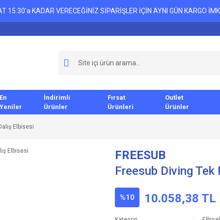
T 15:30'a KADAR VERECEĞİNİZ SİPARİŞLER İÇİN AYNI GÜN KARGO İMK
En
İndirimli
Fırsat
Outlet
Yeniler
Ürünler
Ürünleri
Ürünler
alış Elbisesi
FREESUB
Freesub Diving Tek 
10.058,38 TL
%10
Kategori
Elbise