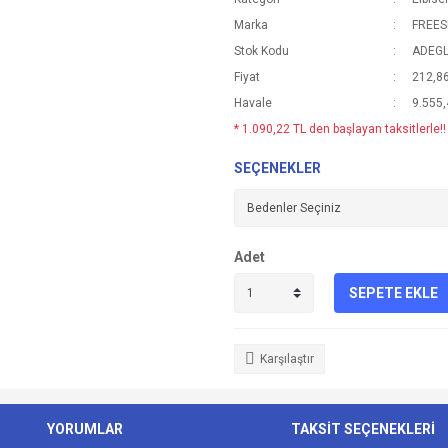
Marka
FREE
Stok Kodu
ADEG
Fiyat
212,8
Havale
9.555,
* 1.090,22 TL den başlayan taksitlerle!!
SEÇENEKLER
Adet
SEPETE EKLE
Karşılaştır
YORUMLAR
TAKSİT SEÇENEKLERİ