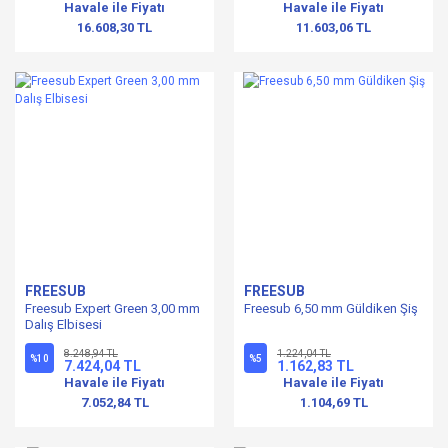
Havale ile Fiyatı
Havale ile Fiyatı
16.608,30 TL
11.603,06 TL
FREESUB
FREESUB
Freesub Expert Green 3,00 mm
Freesub 6,50 mm Güldiken Şiş
Dalış Elbisesi
8.248,94 TL
1.224,04 TL
%10
%5
7.424,04 TL
1.162,83 TL
Havale ile Fiyatı
Havale ile Fiyatı
7.052,84 TL
1.104,69 TL