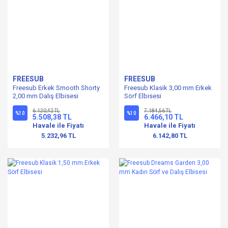
FREESUB
FREESUB
Freesub Erkek Smooth Shorty
Freesub Klasik 3,00 mm Erkek
2,00 mm Dalış Elbisesi
Sörf Elbisesi
6.120,42 TL
7.184,56 TL
%10
%10
5.508,38 TL
6.466,10 TL
Havale ile Fiyatı
Havale ile Fiyatı
5.232,96 TL
6.142,80 TL