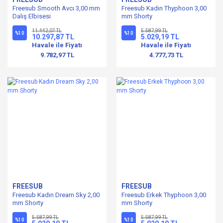
Freesub Smooth Avcı 3,00 mm
Freesub Kadın Thyphoon 3,00
Dalış Elbisesi
mm Shorty
11.442,07 TL
5.587,99 TL
%10
%10
10.297,87 TL
5.029,19 TL
Havale ile Fiyatı
Havale ile Fiyatı
9.782,97 TL
4.777,73 TL
FREESUB
FREESUB
Freesub Kadın Dream Sky 2,00
Freesub Erkek Thyphoon 3,00
mm Shorty
mm Shorty
5.587,99 TL
5.587,99 TL
%10
%10