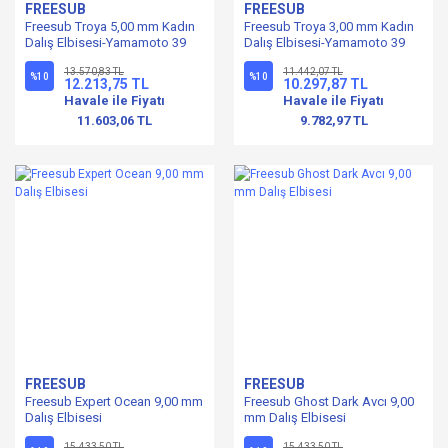
FREESUB
FREESUB
Freesub Troya 5,00 mm Kadın
Freesub Troya 3,00 mm Kadın
Dalış Elbisesi-Yamamoto 39
Dalış Elbisesi-Yamamoto 39
13.570,83 TL
11.442,07 TL
%10
%10
12.213,75 TL
10.297,87 TL
Havale ile Fiyatı
Havale ile Fiyatı
11.603,06 TL
9.782,97 TL
FREESUB
FREESUB
Freesub Expert Ocean 9,00 mm
Freesub Ghost Dark Avcı 9,00
Dalış Elbisesi
mm Dalış Elbisesi
15.433,50 TL
15.433,50 TL