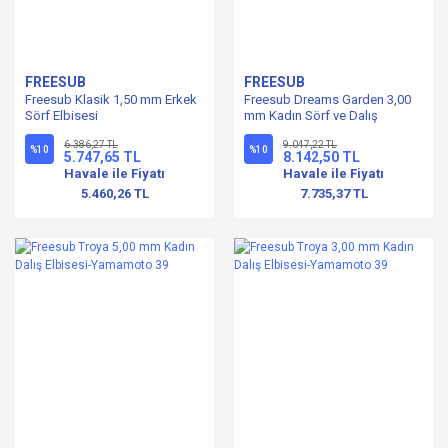
FREESUB
FREESUB
Freesub Klasik 1,50 mm Erkek
Freesub Dreams Garden 3,00
Sörf Elbisesi
mm Kadın Sörf ve Dalış
Elbisesi
6.386,27 TL
9.047,22 TL
%10
%10
5.747,65 TL
8.142,50 TL
Havale ile Fiyatı
Havale ile Fiyatı
5.460,26 TL
7.735,37 TL