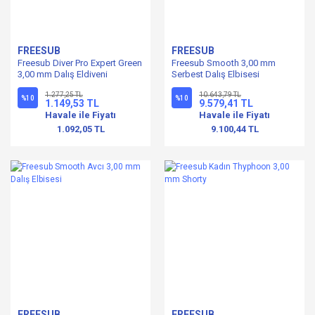
FREESUB
FREESUB
Freesub Diver Pro Expert Green
Freesub Smooth 3,00 mm
3,00 mm Dalış Eldiveni
Serbest Dalış Elbisesi
1.277,25 TL
10.643,79 TL
%10
%10
1.149,53 TL
9.579,41 TL
Havale ile Fiyatı
Havale ile Fiyatı
1.092,05 TL
9.100,44 TL
FREESUB
FREESUB