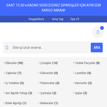
SAAT 15:30'a KADAR VERECEĞİNİZ SİPARİŞLER İÇİN AYNI GÜN
KARGO İMKANI!
Hoşgeldiniz
Giriş Yap
Üye Ol
ARA
Elbiseler
(90)
Çoraplar
(10)
Yedek Parçalar
(8)
Zıpkınlar
(7)
Eldivenler
(6)
Lastikler
(6)
İç Yelekler
(5)
Palamutlar
(4)
Kemerler
(3)
Sırt Ağırlık Yeleği
(3)
Çantalar
(2)
Şişler
(2)
Bilek Ağırlığı
(1)
Makaralar
(1)