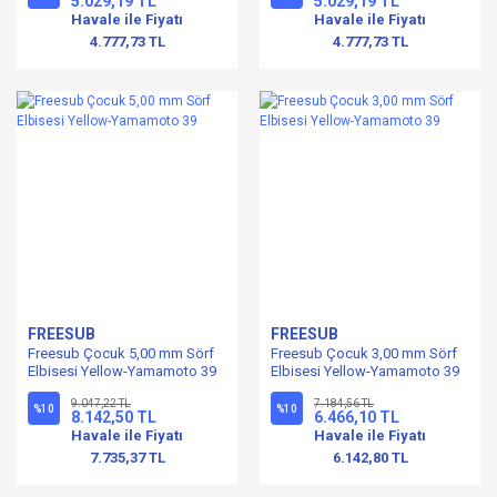
5.029,19 TL
5.029,19 TL
Havale ile Fiyatı
Havale ile Fiyatı
4.777,73 TL
4.777,73 TL
FREESUB
FREESUB
Freesub Çocuk 5,00 mm Sörf
Freesub Çocuk 3,00 mm Sörf
Elbisesi Yellow-Yamamoto 39
Elbisesi Yellow-Yamamoto 39
9.047,22 TL
7.184,56 TL
%10
%10
8.142,50 TL
6.466,10 TL
Havale ile Fiyatı
Havale ile Fiyatı
7.735,37 TL
6.142,80 TL