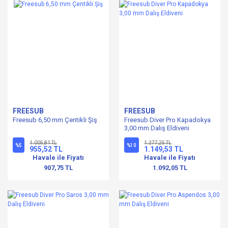
FREESUB
FREESUB
Freesub 6,50 mm Çentikli Şiş
Freesub Diver Pro Kapadokya
3,00 mm Dalış Eldiveni
1.005,81 TL
1.277,25 TL
%5
%10
955,52 TL
1.149,53 TL
Havale ile Fiyatı
Havale ile Fiyatı
907,75 TL
1.092,05 TL