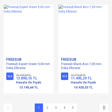
FREESUB
FREESUB
Freesub Expert Green 9,00 mm
Freesub Black Avcı 7,00 mm
Dalış Elbisesi
Dalış Elbisesi
15.433,50 TL
12.772,55 TL
%10
%10
13.890,15 TL
11.495,29 TL
Havale ile Fiyatı
Havale ile Fiyatı
13.195,64 TL
10.920,53 TL
1
2
3
4
5