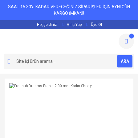
SAAT 15:30'a KADAR VERECEĞİNİZ SİPARİŞLER İÇİN AYNI GÜN
KARGO İMKANI!
Hoşgeldiniz
Giriş Yap
Üye Ol
ARA