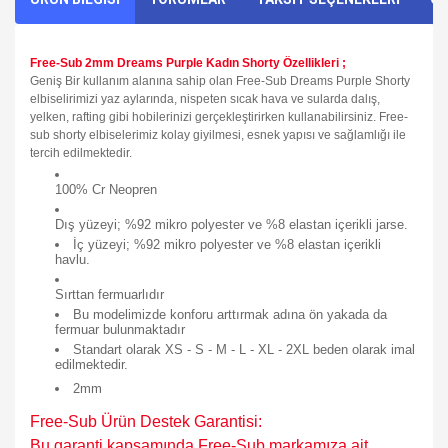
Free-Sub 2mm Dreams Purple Kadın Shorty Özellikler
i ;
Geniş Bir kullanım alanına sahip olan Free-Sub Dreams Purple Shorty
elbiselirimizi yaz aylarında, nispeten sıcak hava ve sularda dalış,
yelken, rafting gibi hobilerinizi gerçekleştirirken kullanabilirsiniz. Free-
sub shorty elbiselerimiz kolay giyilmesi, esnek yapısı ve sağlamlığı ile
tercih edilmektedir.
100% Cr Neopren
Dış yüzeyi; %92 mikro polyester ve %8 elastan içerikli jarse.
İ
ç yüzeyi; %92 mikro polyester ve %8 elastan içerikli
havlu.
Sırttan fermuarlıdır
Bu modelimizde konforu arttırmak adına ön yakada da
fermuar bulunmaktadır
Standart olarak XS - S - M - L - XL - 2XL beden olarak imal
edilmektedir.
2mm
Free-Sub Ürün Destek Garantisi:
Bu garanti kapsamında Free-Sub markamıza ait