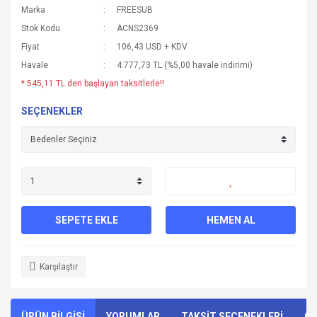
Marka
FREESUB
Stok Kodu
ACNS2369
Fiyat
106,43 USD + KDV
Havale
4.777,73 TL (%5,00 havale indirimi)
* 545,11 TL den başlayan taksitlerle!!
SEÇENEKLER
SEPETE EKLE
HEMEN AL
Karşılaştır
ÜRÜN BİLGİSİ
YORUMLAR
TAKSİT SEÇENEKLERİ
ÖN