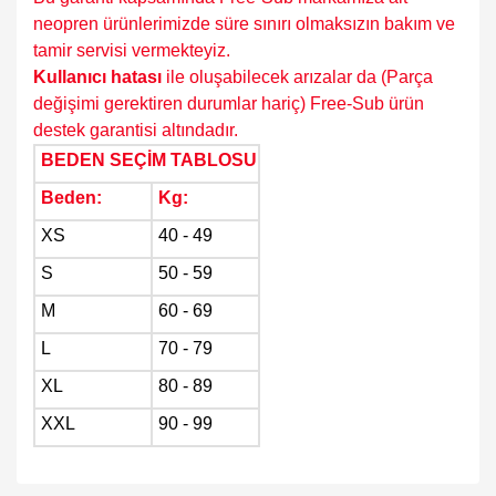
neopren ürünlerimizde süre sınırı olmaksızın bakım ve
tamir servisi vermekteyiz.
K
ullanıcı hatası
ile oluşabilecek arızalar da (Parça
değişimi gerektiren durumlar hariç) Free-Sub ürün
destek garantisi altındadır.
BEDEN SEÇİM TABLOSU
Beden:
Kg:
XS
40 - 49
S
50 - 59
M
60 - 69
L
70 - 79
XL
80 - 89
XXL
90 - 99
Bu ürünün fiyat bilgisi, resim, ürün açıklamalarında ve diğer