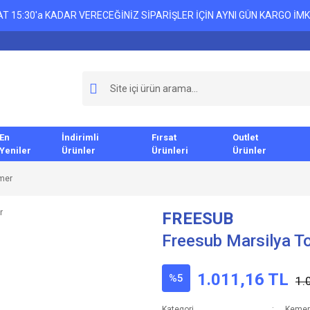
T 15:30'a KADAR VERECEĞİNİZ SİPARİŞLER İÇİN AYNI GÜN KARGO İMK
En
İndirimli
Fırsat
Outlet
Yeniler
Ürünler
Ürünleri
Ürünler
emer
FREESUB
Freesub Marsilya T
1.011,16 TL
%5
1.
Kategori
Kemer