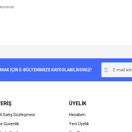
 kemerdir.
e diğer konularda yetersiz gördüğünüz noktaları öneri formunu kullanarak tarafımı
Bu ürüne ilk yorumu siz yapın!
r.
K İÇİN E-BÜLTENİMİZE KAYDOLABİLİRSİNİZ!
Yorum Yaz
ERİŞ
ÜYELİK
i Satış Sözleşmesi
Hesabım
 ve Güvenlik
Yeni Üyelik