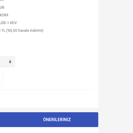
SUB
X589
 USD + KDV
 TL (%5,00 havale indirimi)
ÖNERİLERİNİZ