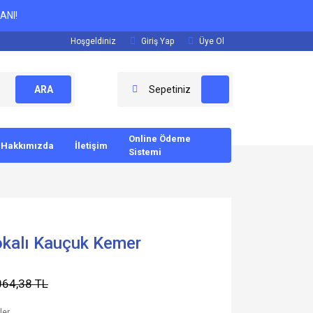
ANI!
Hoşgeldiniz
Giriş Yap
Üye Ol
ARA
Sepetiniz
Online Ödeme
Hakkımızda
İletişim
Sistemi
okalı Kauçuk Kemer
064,38 TL
ler