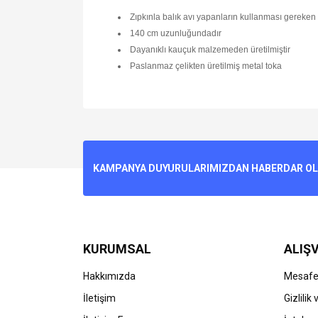
Zıpkınla balık avı yapanların kullanması gereken
140 cm uzunluğundadır
Dayanıklı kauçuk malzemeden üretilmiştir
Paslanmaz çelikten üretilmiş metal toka
Bu ürünün fiyat bilgisi, resim, ürün açıklamalarında v
Görüş ve önerileriniz için teşekkür ederiz.
Ürün resmi kalitesiz, bozuk veya görüntülenemiyo
KAMPANYA DUYURULARIMIZDAN HABERDAR OLMA
Ürün açıklamasında eksik bilgiler bulunuyor.
Ürün bilgilerinde hatalar bulunuyor.
Ürün fiyatı diğer sitelerden daha pahalı.
Bu ürüne benzer farklı alternatifler olmalı.
KURUMSAL
ALIŞV
Hakkımızda
Mesafel
İletişim
Gizlilik