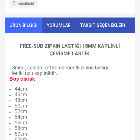
Karşılaştır
ÜRÜN BİLGİSİ
YORUMLAR
TAKSİT SEÇENEKLERİ
ÖN
FREE-SUB ZIPKIN LASTİĞİ 18MM KAPLİNLİ
ÇEVİRME LASTİK
18mm çapında, çift kompenentli zıpkın lastiği.
Her iki ucu kaplinlidir.
Boy olarak
44cm
46cm
48cm
50cm
52cm
54cm
56cm
58cm
60cm
62cm