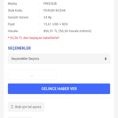
Marka
FREESUB
Stok Kodu
FS-RUB18C044
Garanti Süresi
24 Ay
Fiyat
15,61 USD + KDV
Havale
806,91 TL (%5,00 havale indirimi)
* 92,06 TL den başlayan taksitlerle!!
SEÇENEKLER
GELİNCE HABER VER
Stok için tel açınız