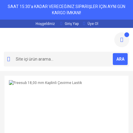
SAAT 15:30'a KADAR VERECEĞİNİZ SİPARİŞLER İÇİN AYNI GÜN
KARGO İMKANI!
Hoşgeldiniz
Giriş Yap
Üye Ol
ARA