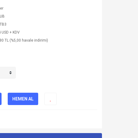
ler
SUB
TB3
4 USD + KDV
80 TL (%5,00 havale indirimi)
HEMEN AL