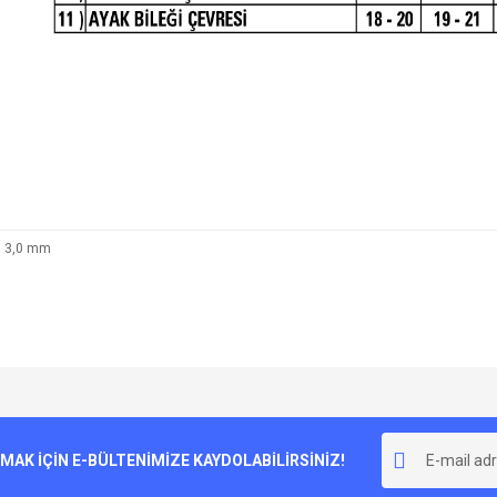
3,0 mm
e diğer konularda yetersiz gördüğünüz noktaları öneri formunu kullanarak tarafımı
Bu ürüne ilk yorumu siz yapın!
r.
K İÇİN E-BÜLTENİMİZE KAYDOLABİLİRSİNİZ!
Yorum Yaz