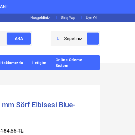
ANI!
Hoşgeldiniz
Giriş Yap
Üye Ol
ARA
Sepetiniz
Online Ödeme
Hakkımızda
İletişim
Sistemi
 mm Sörf Elbisesi Blue-
.184,56 TL