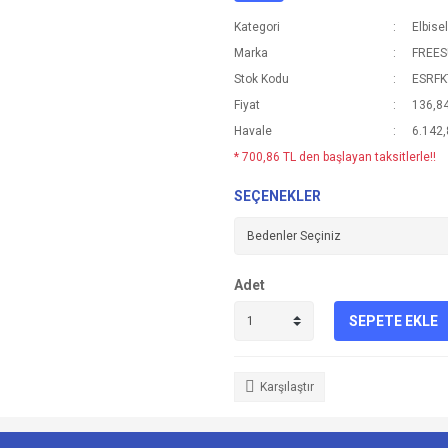
Kategori
Elbise
Marka
FREE
Stok Kodu
ESRFK
Fiyat
136,8
Havale
6.142,
* 700,86 TL den başlayan taksitlerle!!
SEÇENEKLER
Adet
SEPETE EKLE
Karşılaştır