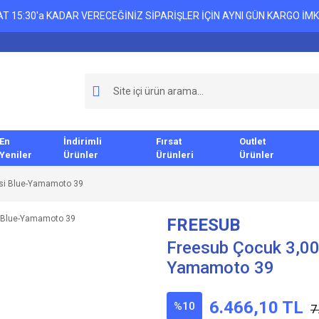
T 15:30'a KADAR VERECEĞİNİZ SİPARİŞLER İÇİN AYNI GÜN KARGO İMK
En
İndirimli
Fırsat
Outlet
Yeniler
Ürünler
Ürünleri
Ürünler
esi Blue-Yamamoto 39
FREESUB
Freesub Çocuk 3,00
Yamamoto 39
6.466,10 TL
%10
7