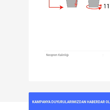
Neopren Kalınlığı
:
Bu ürünün fiyat bilgisi, resim, ürün açıklamalarında v
Görüş ve önerileriniz için teşekkür ederiz.
Ürün resmi kalitesiz, bozuk veya görüntülenemiyo
KAMPANYA DUYURULARIMIZDAN HABERDAR OLMA
Ürün açıklamasında eksik bilgiler bulunuyor.