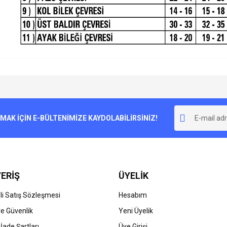
e diğer konularda yetersiz gördüğünüz noktaları öneri formunu kullanarak tarafımı
Bu ürüne ilk yorumu siz yapın!
r.
K İÇİN E-BÜLTENİMİZE KAYDOLABİLİRSİNİZ!
Yorum Yaz
ERİŞ
ÜYELİK
i Satış Sözleşmesi
Hesabım
 ve Güvenlik
Yeni Üyelik
 İade Şartları
Üye Girişi