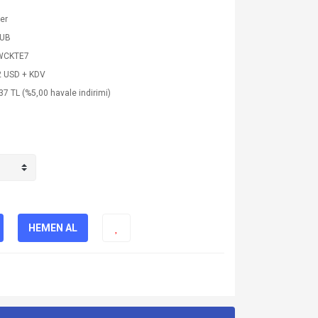
ler
SUB
WCKTE7
2 USD + KDV
37 TL (%5,00 havale indirimi)
HEMEN AL