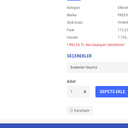
Kategori
Elbise
Marka
FREE
Stok Kodu
YH4H
Fiyat
172,3
Havale
7.735,
* 882,56 TL den başlayan taksitlerle!!
SEÇENEKLER
Adet
SEPETE EKLE
Karşılaştır