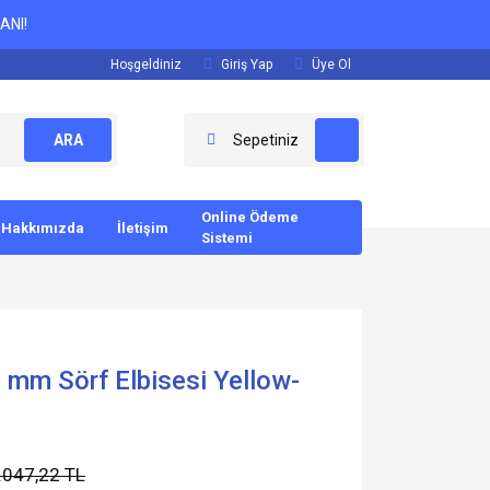
ANI!
Hoşgeldiniz
Giriş Yap
Üye Ol
ARA
Sepetiniz
Online Ödeme
Hakkımızda
İletişim
Sistemi
 mm Sörf Elbisesi Yellow-
.047,22 TL