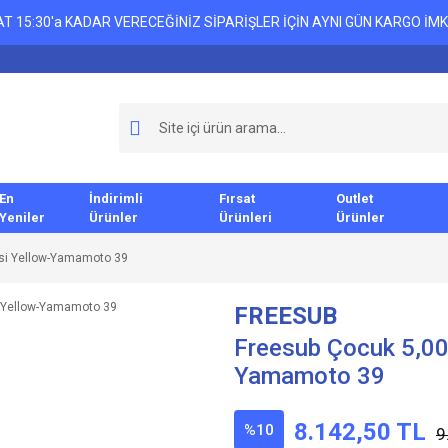
T 15:30'a KADAR VERECEĞİNİZ SİPARİŞLER İÇİN AYNI GÜN KARGO İMK
En
İndirimli
Fırsat
Outlet
Yeniler
Ürünler
Ürünleri
Ürünler
esi Yellow-Yamamoto 39
FREESUB
Freesub Çocuk 5,00
Yamamoto 39
8.142,50 TL
%10
9