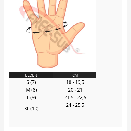
BEDEN
CM
S (7)
18 - 19,5
M (8)
20 - 21
L (9)
21,5 - 22,5
24 - 25,5
XL (10)