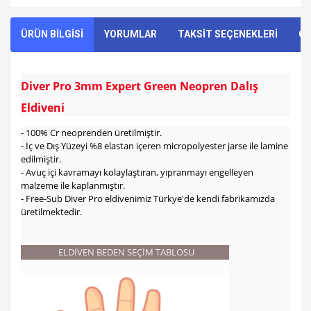
ÜRÜN BİLGİSİ
YORUMLAR
TAKSİT SEÇENEKLERİ
ÖN
Diver Pro 3mm Expert Green Neopren Dalış
Eldiveni
- 100% Cr neoprenden üretilmiştir.
- İç ve Dış Yüzeyi %8 elastan içeren micropolyester jarse ile lamine
edilmiştir.
- Avuç içi kavramayı kolaylaştıran, yıpranmayı engelleyen
malzeme ile kaplanmıştır.
- Free-Sub Diver Pro eldivenimiz Türkye'de kendi fabrikamızda
üretilmektedir.
ELDİVEN BEDEN SEÇİM TABLOSU