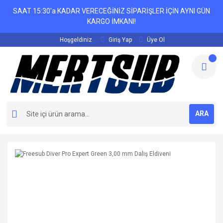
SAAT 15:30'a KADAR VERECEĞİNİZ SİPARİŞLER İÇİN AYNI GÜN
KARGO İMKANI!
Hoşgeldiniz
Giriş Yap
Üye Ol
ARA