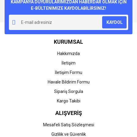
Görüş ve önerileriniz için teşekkür ederiz.
KAMPANYA DUYURULARIMIZDAN HABERDAR OLMAK İÇİN
E-BÜLTENİMİZE KAYDOLABİLİRSİNİZ!
Yorum Yaz
Ürün resmi kalitesiz, bozuk veya görüntülenemiyor.
KAYDOL
Ürün açıklamasında eksik bilgiler bulunuyor.
Ürün bilgilerinde hatalar bulunuyor.
KURUMSAL
Ürün fiyatı diğer sitelerden daha pahalı.
Bu ürüne benzer farklı alternatifler olmalı.
Hakkımızda
İletişim
İletişim Formu
Havale Bildirim Formu
Gönder
Sipariş Sorgula
Kargo Takibi
ALIŞVERİŞ
Mesafeli Satış Sözleşmesi
Gizlilik ve Güvenlik