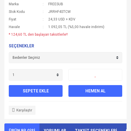
Marka
FREESUB
Stok Kodu
JRRHF4STCW
Fiyat
24,33 USD + KDV
Havale
1.092,05 TL (%5,00 havale indirimi)
* 124,60 TL den başlayan taksitlerle!!
SEÇENEKLER
SEPETE EKLE
HEMEN AL
Karşılaştır
ÜRÜN BİLGİSİ
YORUMLAR
TAKSİT SEÇENEKLERİ
ÖN