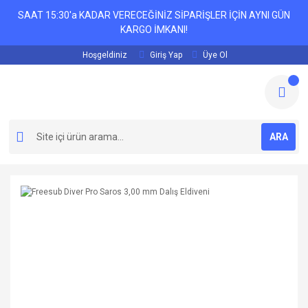
SAAT 15:30'a KADAR VERECEĞİNİZ SİPARİŞLER İÇİN AYNI GÜN
KARGO İMKANI!
Hoşgeldiniz
Giriş Yap
Üye Ol
ARA