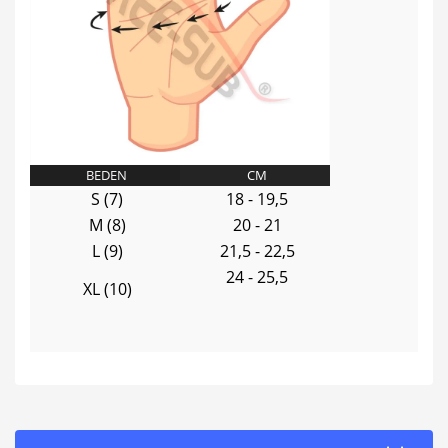
BEDEN
CM
S (7)
18 - 19,5
M (8)
20 - 21
L (9)
21,5 - 22,5
24 - 25,5
XL (10)
Bu ürünün fiyat bilgisi, resim, ürün açıklamalarında ve diğer
konularda yetersiz gördüğünüz noktaları öneri formunu
Bu ürüne ilk yorumu siz yapın!
kullanarak tarafımıza iletebilirsiniz.