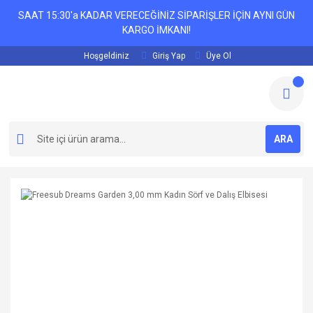
SAAT 15:30'a KADAR VERECEĞİNİZ SİPARİŞLER İÇİN AYNI GÜN
KARGO İMKANI!
Hoşgeldiniz
Giriş Yap
Üye Ol
ARA