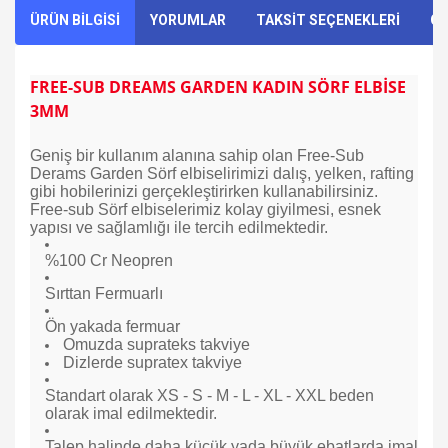
ÜRÜN BİLGİSİ
YORUMLAR
TAKSİT SEÇENEKLERİ
ÖN
FREE-SUB DREAMS GARDEN KADIN SÖRF ELBİSE
3MM
Geniş bir kullanım alanına sahip olan Free-Sub
Derams Garden Sörf elbiselirimizi dalış, yelken, rafting
gibi hobilerinizi gerçekleştirirken kullanabilirsiniz.
Free-sub Sörf elbiselerimiz kolay giyilmesi, esnek
yapısı ve sağlamlığı ile tercih edilmektedir.
%100 Cr Neopren
Sırttan Fermuarlı
Ön yakada fermuar
Omuzda suprateks takviye
Dizlerde supratex takviye
Standart olarak XS - S - M - L - XL - XXL beden
olarak imal edilmektedir.
Talep halinde daha küçük yada büyük ebatlarda imal