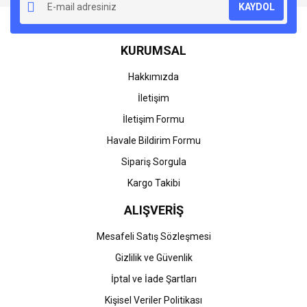
KAYDOL
Ürün açıklamasında eksik bilgiler bulunuyor.
Ürün bilgilerinde hatalar bulunuyor.
KURUMSAL
Ürün fiyatı diğer sitelerden daha pahalı.
Bu ürüne benzer farklı alternatifler olmalı.
Hakkımızda
İletişim
İletişim Formu
Havale Bildirim Formu
Gönder
Sipariş Sorgula
Kargo Takibi
ALIŞVERİŞ
Mesafeli Satış Sözleşmesi
Gizlilik ve Güvenlik
İptal ve İade Şartları
Kişisel Veriler Politikası