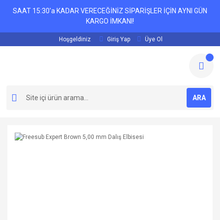
SAAT 15:30'a KADAR VERECEĞİNİZ SİPARİŞLER İÇİN AYNI GÜN
KARGO İMKANI!
Hoşgeldiniz
Giriş Yap
Üye Ol
ARA