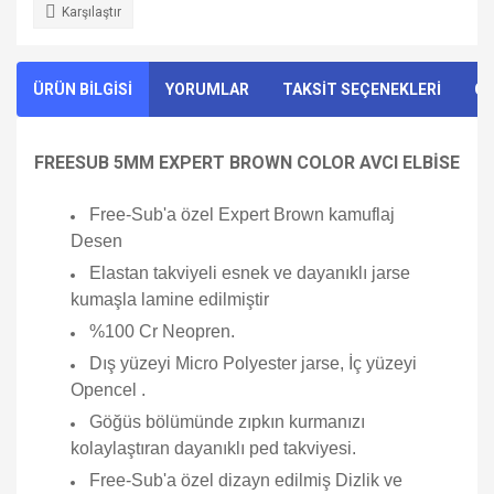
Karşılaştır
ÜRÜN BİLGİSİ
YORUMLAR
TAKSİT SEÇENEKLERİ
ÖN
FREESUB 5MM EXPERT BROWN COLOR AVCI ELBİSE
Free-Sub'a özel Expert Brown kamuflaj
Desen
Elastan takviyeli esnek ve dayanıklı jarse
kumaşla lamine edilmiştir
%100 Cr Neopren.
Dış yüzeyi Micro Polyester jarse, İç yüzeyi
Opencel .
Göğüs bölümünde zıpkın kurmanızı
kolaylaştıran dayanıklı ped takviyesi.
Free-Sub'a özel dizayn edilmiş Dizlik ve