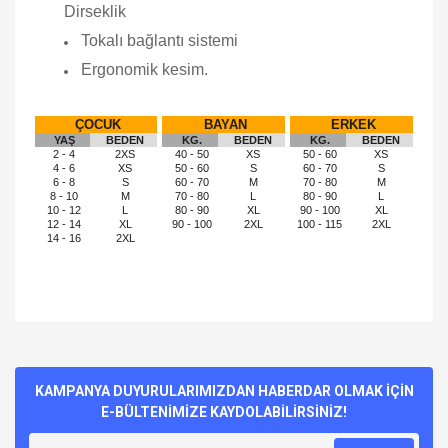
Dirseklik
Tokalı bağlantı sistemi
Ergonomik kesim.
ÇOCUK
BAYAN
ERKEK
YAŞ
BEDEN
KG.
BEDEN
KG.
BEDEN
2 - 4
2XS
40 - 50
XS
50 - 60
XS
4 - 6
XS
50 - 60
S
60 - 70
S
6 - 8
S
60 - 70
M
70 - 80
M
8 - 10
M
70 - 80
L
80 - 90
L
10 - 12
L
80 - 90
XL
90 - 100
XL
12 - 14
XL
90 - 100
2XL
100 - 115
2XL
14 - 16
2XL
Bu ürünün fiyat bilgisi, resim, ürün açıklamalarında ve diğer
konularda yetersiz gördüğünüz noktaları öneri formunu
Bu ürüne ilk yorumu siz yapın!
kullanarak tarafımıza iletebilirsiniz.
Görüş ve önerileriniz için teşekkür ederiz.
KAMPANYA DUYURULARIMIZDAN HABERDAR OLMAK İÇİN
E-BÜLTENİMİZE KAYDOLABİLİRSİNİZ!
Yorum Yaz
Ürün resmi kalitesiz, bozuk veya görüntülenemiyor.