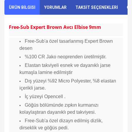
ÜRÜN BİLGİSİ
YORUMLAR
TAKSİT SEÇENEKLERİ
ÖN
Free-Sub Expert Brown Avcı Elbise 9mm
Free-Sub'a özel tasarlanmış Expert Brown
desen
%100 CR Jako neoprenden üretilmiştir.
Elastan takviyeli esnek ve dayanıklı jarse
kumaşla lamine edilmiştir
Dış yüzeyi %92 Micro Polyester, %8 elastan
içerikli jarse.
İç yüzeyi Opencell .
Göğüs bölümünde zıpkın kurmanızı
kolaylaştıran dayanıklı ped takviyesi.
Free-Sub'a özel dizayn edilmiş dizlik,
dirseklik ve göğüs pedi.