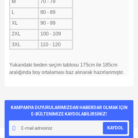
M
70 - 79
L
80 - 89
XL
90 - 99
2XL
100 - 109
3XL
110 - 120
Yukarıdaki beden seçim tablosu 175cm ile 185cm
aralığında boy ortalaması baz alınarak hazırlanmıştır.
Bu ürünün fiyat bilgisi, resim, ürün açıklamalarında ve diğer
konularda yetersiz gördüğünüz noktaları öneri formunu
Bu ürüne ilk yorumu siz yapın!
kullanarak tarafımıza iletebilirsiniz.
Görüş ve önerileriniz için teşekkür ederiz.
KAMPANYA DUYURULARIMIZDAN HABERDAR OLMAK İÇİN
E-BÜLTENİMİZE KAYDOLABİLİRSİNİZ!
Yorum Yaz
Ürün resmi kalitesiz, bozuk veya görüntülenemiyor.
KAYDOL
Ürün açıklamasında eksik bilgiler bulunuyor.