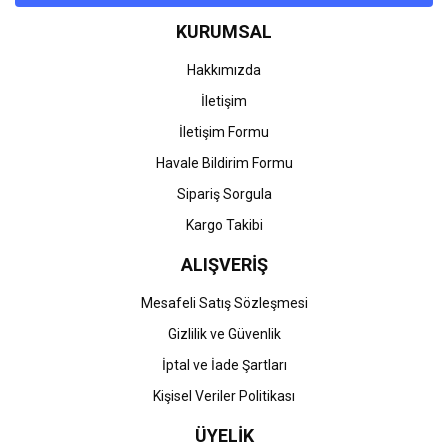
Ürün bilgilerinde hatalar bulunuyor.
KURUMSAL
Ürün fiyatı diğer sitelerden daha pahalı.
Bu ürüne benzer farklı alternatifler olmalı.
Hakkımızda
İletişim
İletişim Formu
Havale Bildirim Formu
Gönder
Sipariş Sorgula
Kargo Takibi
ALIŞVERİŞ
Mesafeli Satış Sözleşmesi
Gizlilik ve Güvenlik
İptal ve İade Şartları
Kişisel Veriler Politikası
ÜYELİK