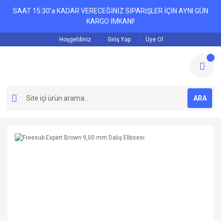
SAAT 15:30'a KADAR VERECEĞİNİZ SİPARİŞLER İÇİN AYNI GÜN
KARGO İMKANI!
Hoşgeldiniz
Giriş Yap
Üye Ol
ARA