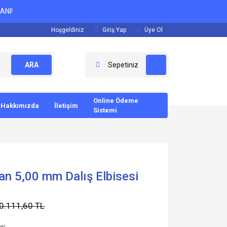
ANI!
Hoşgeldiniz
Giriş Yap
Üye Ol
ARA
Sepetiniz
Online Ödeme
Hakkımızda
İletişim
Sistemi
an 5,00 mm Dalış Elbisesi
0.111,60 TL
ler