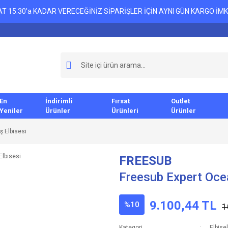
T 15:30'a KADAR VERECEĞİNİZ SİPARİŞLER İÇİN AYNI GÜN KARGO İMK
En
İndirimli
Fırsat
Outlet
Yeniler
Ürünler
Ürünleri
Ürünler
 Elbisesi
FREESUB
Freesub Expert Oce
9.100,44 TL
%10
1
Kategori
Elbise