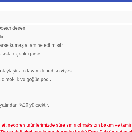
 Ocean desen
ir.
jarse kumaşla lamine edilmiştir
astan içerikli jarse.
aylaştıran dayanıklı ped takviyesi.
, dirseklik ve göğüs pedi.
fiyatından %20 yüksektir.
t neopren ürünlerimizde süre sınırı olmaksızın bakım ve tamir 