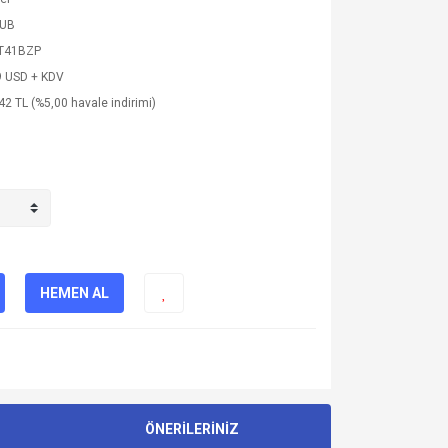
SUB
T41BZP
9 USD + KDV
42 TL (%5,00 havale indirimi)
HEMEN AL
ÖNERİLERİNİZ