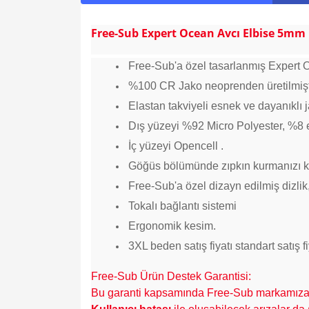
Free-Sub Expert Ocean Avcı Elbise 5mm
Free-Sub'a özel tasarlanmış Expert
%100 CR Jako neoprenden üretilmişt
Elastan takviyeli esnek ve dayanıklı 
Dış yüzeyi %92 Micro Polyester, %8 el
İç yüzeyi Opencell .
Göğüs bölümünde zıpkın kurmanızı kol
Free-Sub'a özel dizayn edilmiş dizlik
Tokalı bağlantı sistemi
Ergonomik kesim.
3
XL beden satış fiyatı standart satış 
Free-Sub Ürün Destek Garantisi:
Bu garanti kapsamında Free-Sub markamıza ai