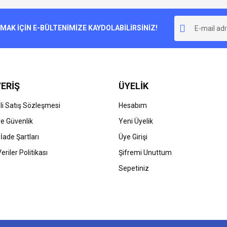
Bu ürüne ilk yorumu siz yapın!
r.
K İÇİN E-BÜLTENİMİZE KAYDOLABİLİRSİNİZ!
Yorum Yaz
ERİŞ
ÜYELİK
i Satış Sözleşmesi
Hesabım
 ve Güvenlik
Yeni Üyelik
 İade Şartları
Üye Girişi
Gönder
Veriler Politikası
Şifremi Unuttum
Sepetiniz