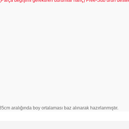
 (Parça değişimi gerektiren durumlar hariç) Free-Sub ürün destek 
5cm aralığında boy ortalaması baz alınarak hazırlanmıştır.
e diğer konularda yetersiz gördüğünüz noktaları öneri formunu kullanarak tarafımı