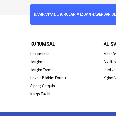
Ürün resmi kalitesiz, bozuk veya görüntülenemiyo
KAMPANYA DUYURULARIMIZDAN HABERDAR OLMA
Ürün açıklamasında eksik bilgiler bulunuyor.
Ürün bilgilerinde hatalar bulunuyor.
Ürün fiyatı diğer sitelerden daha pahalı.
Bu ürüne benzer farklı alternatifler olmalı.
KURUMSAL
ALIŞV
Hakkımızda
Mesafel
İletişim
Gizlilik
İletişim Formu
İptal ve
Havale Bildirim Formu
Kişisel 
Sipariş Sorgula
Kargo Takibi