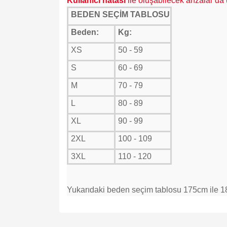
K
ullanıcı hatası
ile oluşabilecek arızalar da
BEDEN SEÇİM TABLOSU
Beden:
Kg:
XS
50 - 59
S
60 - 69
M
70 - 79
L
80 - 89
XL
90 - 99
2XL
100 - 109
3XL
110 - 120
Yukarıdaki beden seçim tablosu 175cm ile 18
Bu ürünün fiyat bilgisi, resim, ürün açıklamalarında v
Görüş ve önerileriniz için teşekkür ederiz.