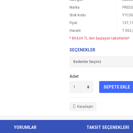
Marka
FREE
Stok Kodu
Y7C3
Fiyat
157,1
Havale
7.052,
* 804,69 TL den başlayan taksitlerle!!
SEÇENEKLER
Adet
SEPETE EKLE
Karşılaştır
YORUMLAR
TAKSİT SEÇENEKLERİ