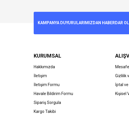
Bu ürünün fiyat bilgisi, resim, ürün açıklamalarında v
Görüş ve önerileriniz için teşekkür ederiz.
Ürün resmi kalitesiz, bozuk veya görüntülenemiyo
KAMPANYA DUYURULARIMIZDAN HABERDAR OLMA
Ürün açıklamasında eksik bilgiler bulunuyor.
Ürün bilgilerinde hatalar bulunuyor.
Ürün fiyatı diğer sitelerden daha pahalı.
Bu ürüne benzer farklı alternatifler olmalı.
KURUMSAL
ALIŞV
Hakkımızda
Mesafel
İletişim
Gizlilik
İletişim Formu
İptal ve
Havale Bildirim Formu
Kişisel 
Sipariş Sorgula
Kargo Takibi