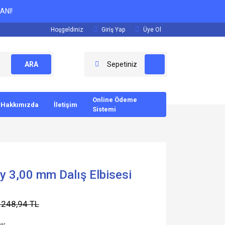
ANI!
Hoşgeldiniz
Giriş Yap
Üye Ol
ARA
Sepetiniz
Online Ödeme
Hakkımızda
İletişim
Sistemi
y 3,00 mm Dalış Elbisesi
.248,94 TL
ler