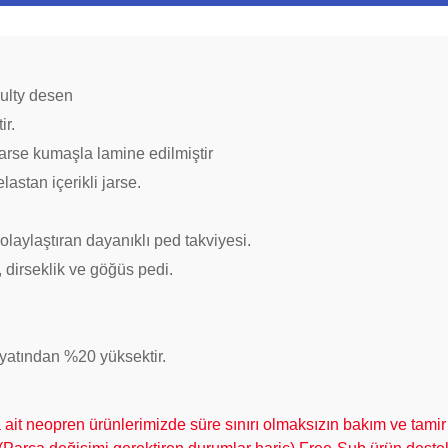
ulty desen
ir.
jarse kumaşla lamine edilmiştir
astan içerikli jarse.
aylaştıran dayanıklı ped takviyesi.
, dirseklik ve göğüs pedi.
fiyatından %20 yüksektir.
t neopren ürünlerimizde süre sınırı olmaksızın bakım ve tamir 