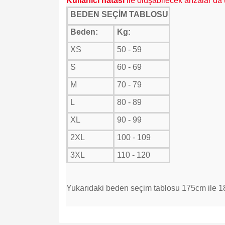
K
ullanıcı hatası
ile oluşabilecek arızalar da
BEDEN SEÇİM TABLOSU
Beden:
Kg:
XS
50 - 59
S
60 - 69
M
70 - 79
L
80 - 89
XL
90 - 99
2XL
100 - 109
3XL
110 - 120
Yukarıdaki beden seçim tablosu 175cm ile 18