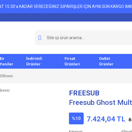
T 15:30'a KADAR VERECEĞİNİZ SİPARİŞLER İÇİN AYNI GÜN KARGO İMK
En
İndirimli
Fırsat
Outlet
Yeniler
Ürünler
Ürünleri
Ürünler
Elbisesi
FREESUB
Freesub Ghost Mult
7.424,04 TL
%10
8
Kategori
Elbise