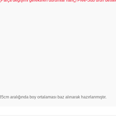
 (Parça değişimi gerektiren durumlar hariç) Free-Sub ürün destek 
5cm aralığında boy ortalaması baz alınarak hazırlanmıştır.