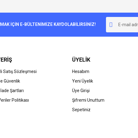
e diğer konularda yetersiz gördüğünüz noktaları öneri formunu kullanarak tarafımı
Bu ürüne ilk yorumu siz yapın!
r.
K İÇİN E-BÜLTENİMİZE KAYDOLABİLİRSİNİZ!
Yorum Yaz
ERİŞ
ÜYELİK
i Satış Sözleşmesi
Hesabım
 ve Güvenlik
Yeni Üyelik
 İade Şartları
Üye Girişi
Gönder
Veriler Politikası
Şifremi Unuttum
Sepetiniz