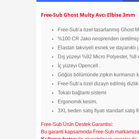
Free-Sub Ghost Multy Avcı Elbise 3mm
Free-Sub'a özel tasarlanmış Ghost M
%100 CR Jako neoprenden üretilmişt
Elastan takviyeli esnek ve dayanıklı 
Dış yüzeyi %92 Micro Polyester, %8 el
İç yüzeyi Opencell .
Göğüs bölümünde zıpkın kurmanızı kol
Free-Sub'a özel dizayn edilmiş dizlik
Tokalı bağlantı sistemi
Ergonomik kesim.
3
XL beden satış fiyatı standart satış 
Free-Sub Ürün Destek Garantisi:
Bu garanti kapsamında Free-Sub markamıza ai