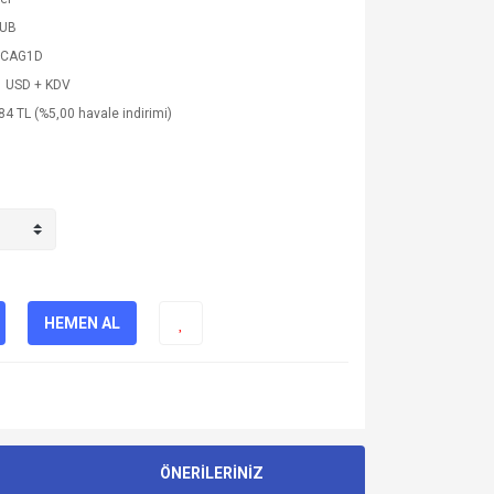
SUB
5CAG1D
1 USD + KDV
84 TL (%5,00 havale indirimi)
HEMEN AL
ÖNERİLERİNİZ