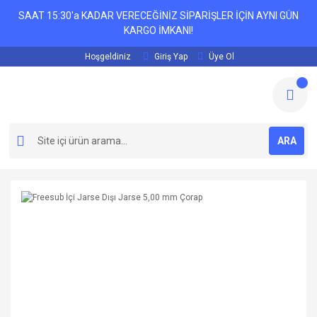
SAAT 15:30'a KADAR VERECEĞİNİZ SİPARİŞLER İÇİN AYNI GÜN
KARGO İMKANI!
Hoşgeldiniz
Giriş Yap
Üye Ol
ARA