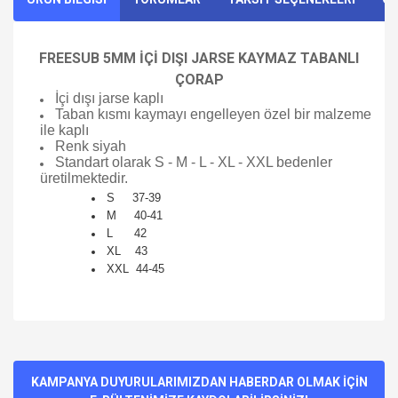
FREESUB 5MM İÇİ DIŞI JARSE KAYMAZ TABANLI
ÇORAP
İçi dışı jarse kaplı
Taban kısmı kaymayı engelleyen özel bir malzeme
ile kaplı
Renk siyah
Standart olarak S - M - L - XL - XXL bedenler
üretilmektedir.
S 37-39
M 40-41
L 42
XL 43
XXL 44-45
Bu ürünün fiyat bilgisi, resim, ürün açıklamalarında ve diğer
konularda yetersiz gördüğünüz noktaları öneri formunu
Bu ürüne ilk yorumu siz yapın!
kullanarak tarafımıza iletebilirsiniz.
Görüş ve önerileriniz için teşekkür ederiz.
KAMPANYA DUYURULARIMIZDAN HABERDAR OLMAK İÇİN