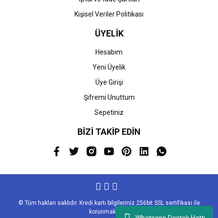
Kişisel Veriler Politikası
ÜYELİK
Hesabım
Yeni Üyelik
Üye Girişi
Şifremi Unuttum
Sepetiniz
BİZİ TAKİP EDİN
© Tüm hakları saklıdır. Kredi kartı bilgileriniz 256bit SSL sertifikası ile
korunmaktadır.
Whatsapp Destek Hattı