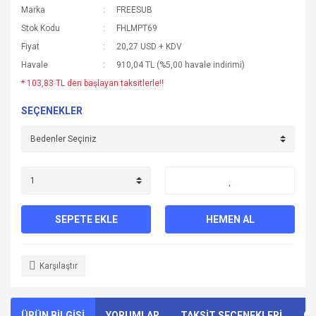
Marka
FREESUB
Stok Kodu
FHLMPT69
Fiyat
20,27 USD + KDV
Havale
910,04 TL (%5,00 havale indirimi)
* 103,83 TL den başlayan taksitlerle!!
SEÇENEKLER
SEPETE EKLE
HEMEN AL
Karşılaştır
ÜRÜN BİLGİSİ
YORUMLAR
TAKSİT SEÇENEKLERİ
ÖN