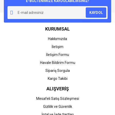
E-BÜLTENİMİZE KAYDOLABİLİRSİNİZ!
Yorum Yaz
Ürün resmi kalitesiz, bozuk veya görüntülenemiyor.
KAYDOL
Ürün açıklamasında eksik bilgiler bulunuyor.
Ürün bilgilerinde hatalar bulunuyor.
KURUMSAL
Ürün fiyatı diğer sitelerden daha pahalı.
Bu ürüne benzer farklı alternatifler olmalı.
Hakkımızda
İletişim
İletişim Formu
Havale Bildirim Formu
Gönder
Sipariş Sorgula
Kargo Takibi
ALIŞVERİŞ
Mesafeli Satış Sözleşmesi
Gizlilik ve Güvenlik
İptal ve İade Şartları