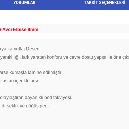
YORUMLAR
TAKSİT SEÇENEKLERİ
 Avcı Elbise 9mm
kya kamuflaj Desen
dayanıklılığı, fark yaratan konforu ve çevre dostu yapısı ile ön
jarse kumaşla lamine edilmiştir
astan içerikli jarse.
aylaştıran dayanıklı ped takviyesi.
, dirseklik ve göğüs pedi.