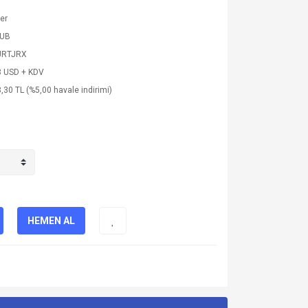
ler
SUB
JRTJRX
8 USD + KDV
,30 TL (%5,00 havale indirimi)
HEMEN AL