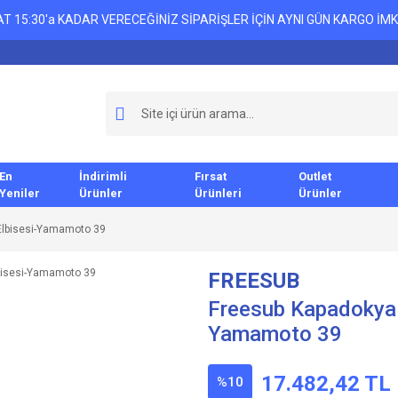
T 15:30'a KADAR VERECEĞİNİZ SİPARİŞLER İÇİN AYNI GÜN KARGO İMK
En
İndirimli
Fırsat
Outlet
Yeniler
Ürünler
Ürünleri
Ürünler
Elbisesi-Yamamoto 39
FREESUB
Freesub Kapadokya 
Yamamoto 39
17.482,42 TL
%10