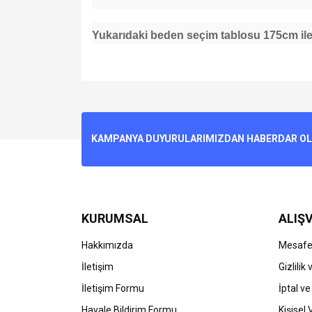
Yukarıdaki beden seçim tablosu 175cm ile 
Bu ürünün fiyat bilgisi, resim, ürün açıklamalarında v
Görüş ve önerileriniz için teşekkür ederiz.
Ürün resmi kalitesiz, bozuk veya görüntülenemiyo
KAMPANYA DUYURULARIMIZDAN HABERDAR OLMA
Ürün açıklamasında eksik bilgiler bulunuyor.
Ürün bilgilerinde hatalar bulunuyor.
Ürün fiyatı diğer sitelerden daha pahalı.
Bu ürüne benzer farklı alternatifler olmalı.
KURUMSAL
ALIŞV
Hakkımızda
Mesafel
İletişim
Gizlilik
İletişim Formu
İptal ve
Havale Bildirim Formu
Kişisel 