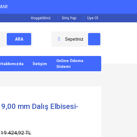
ANI!
Hoşgeldiniz
Giriş Yap
Üye Ol
ARA
Sepetiniz
Online Ödeme
Hakkımızda
İletişim
Sistemi
9,00 mm Dalış Elbisesi-
19.424,92 TL