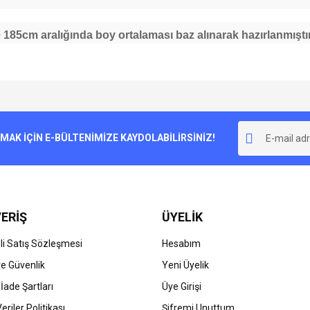
185cm aralığında boy ortalaması baz alınarak hazırlanmıştır
e diğer konularda yetersiz gördüğünüz noktaları öneri formunu kullanarak tarafımı
Bu ürüne ilk yorumu siz yapın!
r.
K İÇİN E-BÜLTENİMİZE KAYDOLABİLİRSİNİZ!
Yorum Yaz
ERİŞ
ÜYELİK
i Satış Sözleşmesi
Hesabım
 ve Güvenlik
Yeni Üyelik
 İade Şartları
Üye Girişi
Gönder
Veriler Politikası
Şifremi Unuttum