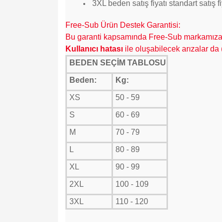
3
XL beden satış fiyatı standart satış 
Free-Sub Ürün Destek Garantisi:
Bu garanti kapsamında Free-Sub markamıza ai
K
ullanıcı hatası
ile oluşabilecek arızalar da
BEDEN SEÇİM TABLOSU
Beden:
Kg:
XS
50 - 59
S
60 - 69
M
70 - 79
L
80 - 89
XL
90 - 99
2XL
100 - 109
3XL
110 - 120