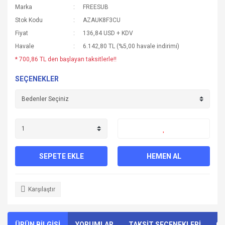
Marka
FREESUB
Stok Kodu
AZAUK8F3CU
Fiyat
136,84 USD + KDV
Havale
6.142,80 TL (%5,00 havale indirimi)
* 700,86 TL den başlayan taksitlerle!!
SEÇENEKLER
SEPETE EKLE
HEMEN AL
Karşılaştır
ÜRÜN BİLGİSİ
YORUMLAR
TAKSİT SEÇENEKLERİ
ÖN