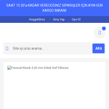
SAAT 15:30'a KADAR VERECEĞİNİZ SİPARİŞLER İÇİN AYNI GÜN
KARGO İMKANI!
Hoşgeldiniz
Giriş Yap
Üye Ol
ARA