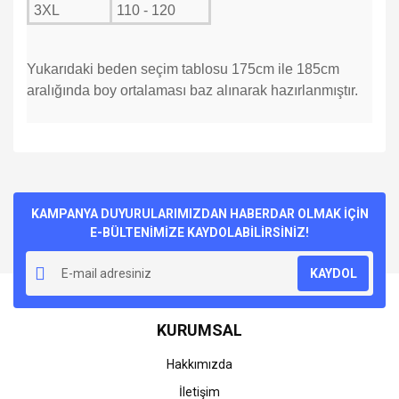
3XL
110 - 120
Yukarıdaki beden seçim tablosu 175cm ile 185cm
aralığında boy ortalaması baz alınarak hazırlanmıştır.
Bu ürünün fiyat bilgisi, resim, ürün açıklamalarında ve diğer
konularda yetersiz gördüğünüz noktaları öneri formunu
Bu ürüne ilk yorumu siz yapın!
kullanarak tarafımıza iletebilirsiniz.
Görüş ve önerileriniz için teşekkür ederiz.
KAMPANYA DUYURULARIMIZDAN HABERDAR OLMAK İÇİN
E-BÜLTENİMİZE KAYDOLABİLİRSİNİZ!
Yorum Yaz
Ürün resmi kalitesiz, bozuk veya görüntülenemiyor.
KAYDOL
Ürün açıklamasında eksik bilgiler bulunuyor.
Ürün bilgilerinde hatalar bulunuyor.
KURUMSAL
Ürün fiyatı diğer sitelerden daha pahalı.
Bu ürüne benzer farklı alternatifler olmalı.
Hakkımızda
İletişim