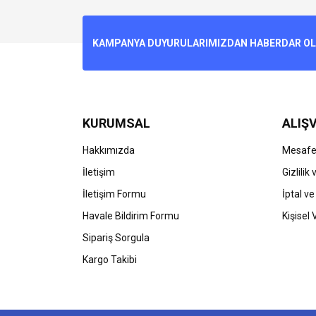
Görüş ve önerileriniz için teşekkür ederiz.
Ürün resmi kalitesiz, bozuk veya görüntülenemiyo
KAMPANYA DUYURULARIMIZDAN HABERDAR OLMA
Ürün açıklamasında eksik bilgiler bulunuyor.
Ürün bilgilerinde hatalar bulunuyor.
Ürün fiyatı diğer sitelerden daha pahalı.
Bu ürüne benzer farklı alternatifler olmalı.
KURUMSAL
ALIŞV
Hakkımızda
Mesafel
İletişim
Gizlilik
İletişim Formu
İptal ve
Havale Bildirim Formu
Kişisel 
Sipariş Sorgula
Kargo Takibi