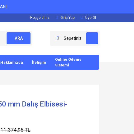
ANI!
Hoşgeldiniz
Giriş Yap
Üye Ol
ARA
Sepetiniz
Online Ödeme
Hakkımızda
İletişim
Sistemi
0 mm Dalış Elbisesi-
11.374,95 TL