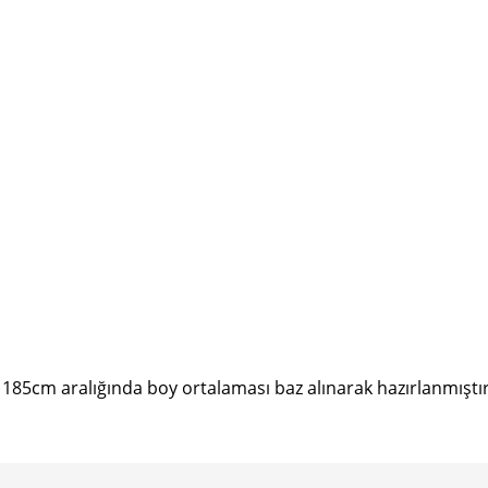
185cm aralığında boy ortalaması baz alınarak hazırlanmıştır
e diğer konularda yetersiz gördüğünüz noktaları öneri formunu kullanarak tarafımı