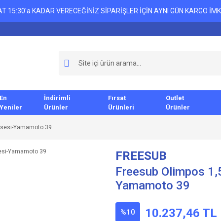
T 15:30'a KADAR VERECEĞİNİZ SİPARİŞLER İÇİN AYNI GÜN KARGO İMK
En
İndirimli
Fırsat
Outlet
Yeniler
Ürünler
Ürünleri
Ürünler
bisesi-Yamamoto 39
FREESUB
Freesub Olimpos 1,5
Yamamoto 39
10.237,46 TL
%10