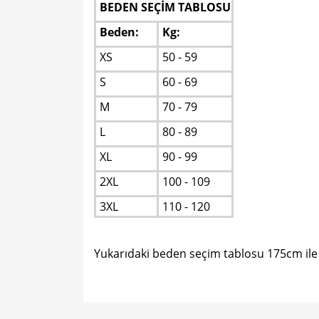
BEDEN SEÇİM TABLOSU
Beden:
Kg:
XS
50 - 59
S
60 - 69
M
70 - 79
L
80 - 89
XL
90 - 99
2XL
100 - 109
3XL
110 - 120
Yukarıdaki beden seçim tablosu 175cm ile 
Bu ürünün fiyat bilgisi, resim, ürün açıklamalarında v