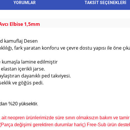
YORUMLAR
TAKSİT SEÇENEKLERİ
vcı Elbise 1,5mm
ed kamuflaj Desen
anıklılığı, fark yaratan konforu ve çevre dostu yapısı ile ön
se kumaşla lamine edilmiştir
lastan içerikli jarse.
laştıran dayanıklı ped takviyesi.
rseklik ve göğüs pedi.
ından %20 yüksektir.
t neopren ürünlerimizde süre sınırı olmaksızın bakım ve tamir 
 (Parça değişimi gerektiren durumlar hariç) Free-Sub ürün destek 