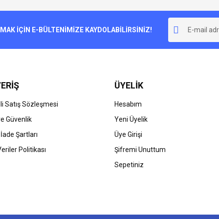
Bu ürüne ilk yorumu siz yapın!
r.
K İÇİN E-BÜLTENİMİZE KAYDOLABİLİRSİNİZ!
Yorum Yaz
ERİŞ
ÜYELİK
i Satış Sözleşmesi
Hesabım
 ve Güvenlik
Yeni Üyelik
 İade Şartları
Üye Girişi
Gönder
Veriler Politikası
Şifremi Unuttum
Sepetiniz