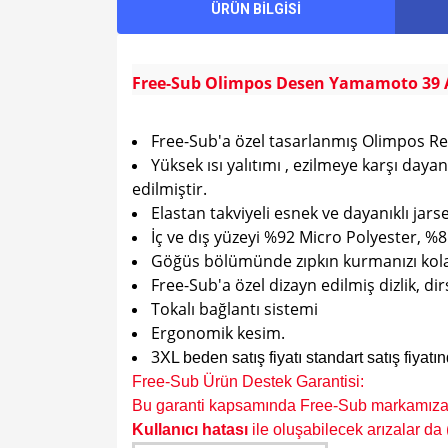
ÜRÜN BİLGİSİ
Free-Sub Olimpos Desen Yamamoto 39 A
Free-Sub'a özel tasarlanmış Olimpos R
Yüksek ısı yalıtımı , ezilmeye karşı day
edilmiştir.
Elastan takviyeli esnek ve dayanıklı jar
İç ve dış yüzeyi %92 Micro Polyester, %8 e
Göğüs bölümünde zıpkın kurmanızı kolay
Free-Sub'a özel dizayn edilmiş dizlik, di
Tokalı bağlantı sistemi
Ergonomik kesim.
3
XL beden satış fiyatı standart satış fiyat
Free-Sub Ürün Destek Garantisi:
Bu garanti kapsamında Free-Sub markamıza ai
K
ullanıcı hatası
ile oluşabilecek arızalar da