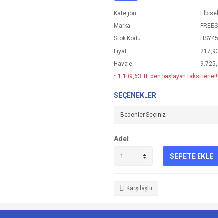
Kategori
Elbise
Marka
FREE
Stok Kodu
HSY4
Fiyat
217,9
Havale
9.725,
* 1.109,63 TL den başlayan taksitlerle!!
SEÇENEKLER
Adet
SEPETE EKLE
Karşılaştır